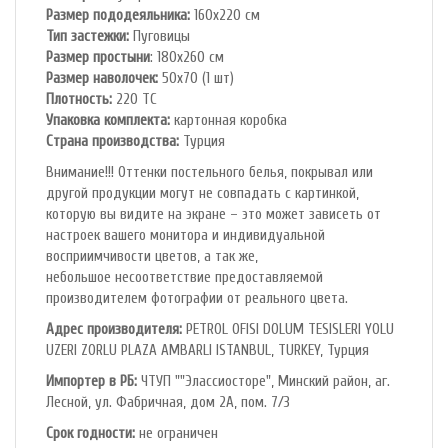
Размер пододеяльника:
160х220 см
Тип застежки:
Пуговицы
Размер простыни
: 180х260 см
Размер наволочек:
50х70 (1 шт)
Плотность:
220 ТС
Упаковка комплекта:
картонная коробка
Cтрана производства:
Турция
Внимание!!! Оттенки постельного белья, покрывал или
другой продукции могут не совпадать с картинкой,
которую вы видите на экране – это может зависеть от
настроек вашего монитора и индивидуальной
восприимчивости цветов, а так же,
небольшое несоответствие предоставляемой
производителем фотографии от реального цвета.
Адрес производителя:
PETROL OFlSl DOLUM TESISLERI YOLU
UZERI ZORLU PLAZA AMBARLI ISTANBUL, TURKEY, Турция
Импортер в РБ:
ЧТУП ""Элассиосторе", Минский район, аг.
Лесной, ул. Фабричная, дом 2А, пом. 7/3
Срок годности:
не ограничен