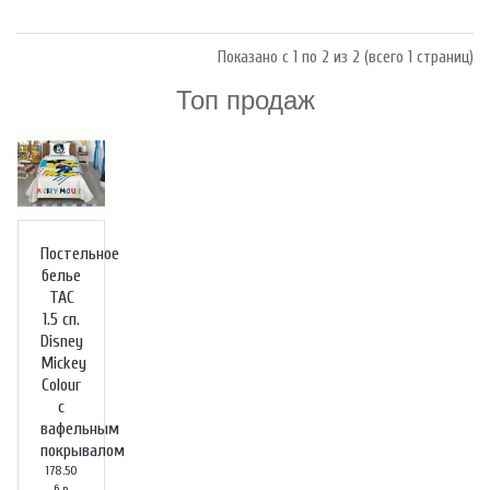
Показано с 1 по 2 из 2 (всего 1 страниц)
Топ продаж
Постельное
белье
TAC
1.5 сп.
Disney
Mickey
Colour
с
вафельным
покрывалом
178.50
б.р.