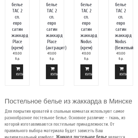
белье
белье
белье
белье
TAC 2
TAC 2
TAC 2
TAC 2
сп.
сп.
сп.
сп.
евро
евро
евро
евро
сатин
сатин
сатин
сатин
жаккард
жаккард
жаккард
жаккард
Place
Place
Nodus
Nodus
(крем)
(антрацит)
(крем)
(бежевый)
413.00
413.00
413.00
413.00
б.р.
б.р.
б.р.
б.р.
КУПИТЬ
КУПИТЬ
КУПИТЬ
КУПИТЬ
Постельное белье из жаккарда в Минске
Для покрытия кроватей в спальных комнатах используют самое
разнообразное постельное белье. Основное различие - ткань, из
которой изготавливаются постельные принадлежности. От
правильного выбора материала будет зависеть Ваш
индивидуальный комфорт.
Жаккард постельное белье
является