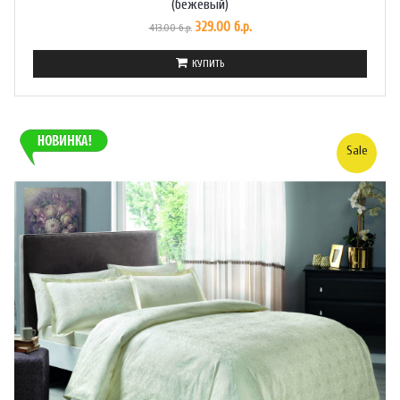
(бежевый)
329.00 б.р.
413.00 б.р.
КУПИТЬ
Sale