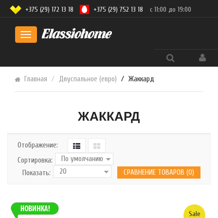
+375 (29) 172 13 18
+375 (29) 752 13 18
с 11:00 до 19:00
Toggle
navigation
Главная
Двуспальное (евро)
Жаккард
ЖАККАРД
Отображение:
Сортировка:
СРАВНЕНИЕ ТОВАРОВ (0)
Показать:
Sale