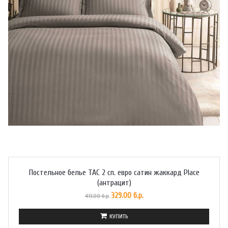
Постельное белье TAC 2 сп. евро сатин жаккард Place
(антрацит)
329.00 б.р.
413.00 б.р.
КУПИТЬ