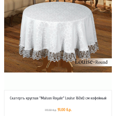
Скатерть круглая "Maison Royale" Louise 160xQ см кофейный
91.00 б.р.
115.50 б.р.