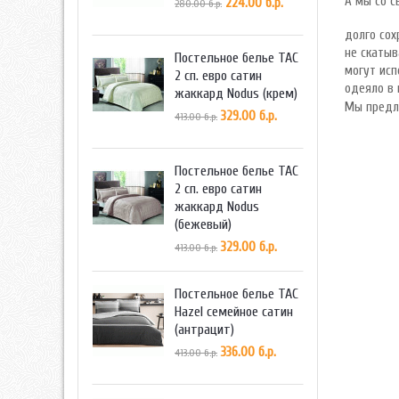
А мы со с
224.00 б.р.
280.00 б.р.
долго сох
не скатыв
Постельное белье TAC
могут исп
2 сп. евро сатин
одеяло в 
жаккард Nodus (крем)
Мы предла
329.00 б.р.
413.00 б.р.
Постельное белье TAC
2 сп. евро сатин
жаккард Nodus
(бежевый)
329.00 б.р.
413.00 б.р.
Постельное белье TAC
Hazel семейное сатин
(антрацит)
336.00 б.р.
413.00 б.р.