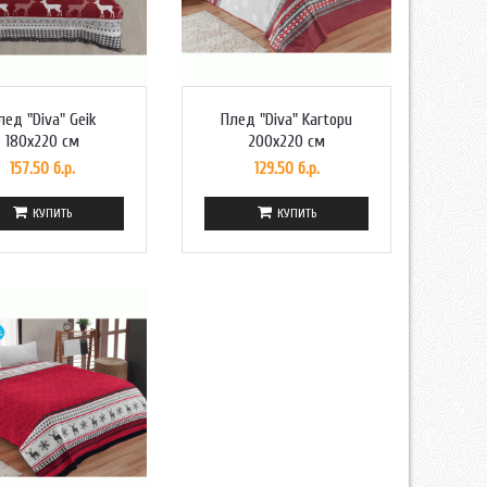
лед "Diva" Geik
Плед "Diva" Kartopu
180x220 см
200x220 см
157.50 б.р.
129.50 б.р.
КУПИТЬ
КУПИТЬ