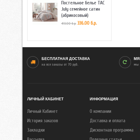
Постельное белье TAC
July семейное сатин
(абрикосовый)
336.00 б.р.
413.00 б.р.
БЕСПЛАТНАЯ ДОСТАВКА
МЯ
на все заказы от 70 руб.
мы 
ЛИЧНЫЙ КАБИНЕТ
ИНФОРМАЦИЯ
Личный Кабинет
О компании
История заказов
Доставка и оплата
Закладки
Дисконтная программа
Рассылка
Полезные статьи