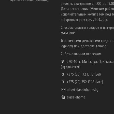
работы: ежедневно с 11:00 до 19:0
Дата регистрации (Минским райо
исполнительным комитетом под 
в Торговом реестре: 21.03.2017.
Способы оплаты товаров в интерн
магазине:
1) наличными денежными средст
курьеру при доставке товара
2) безналичным платежом
220140, г. Минск, ул. Притыцког
(
ю
ридический)
+375 (29) 172 13 18
(vel)
+375 (29) 752 13 18
(мтс)
info@elassiohome.by
elassiohome