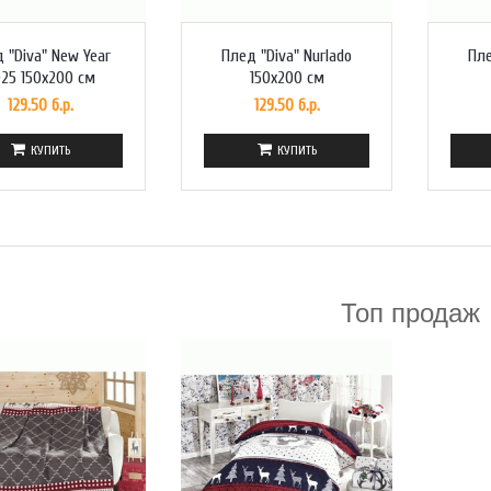
 "Diva" New Year
Плед "Diva" Nurlado
Пле
25 150x200 см
150x200 см
129.50 б.р.
129.50 б.р.
КУПИТЬ
КУПИТЬ
Топ продаж