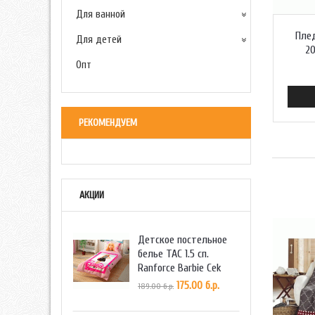
Для ванной
Плед
Для детей
20
Опт
РЕКОМЕНДУЕМ
АКЦИИ
Детское постельное
белье TAC 1.5 сп.
Ranforce Barbie Cek
175.00 б.р.
189.00 б.р.