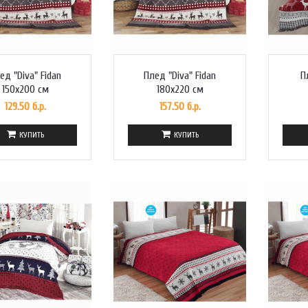
ед "Diva" Fidan
Плед "Diva" Fidan
П
150x200 см
180x220 см
129.50 б.р.
157.50 б.р.
КУПИТЬ
КУПИТЬ