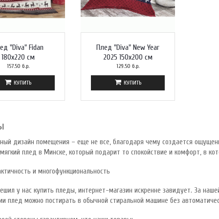
ед "Diva" Fidan
Плед "Diva" New Year
180x220 см
2025 150x200 см
157.50 б.р.
129.50 б.р.
КУПИТЬ
КУПИТЬ
ы
ый дизайн помещения – еще не все, благодаря чему создается ощущение
мягкий плед в Минске, который подарит то спокойствие и комфорт, в ко
актичность и многофункциональность
решил у нас купить пледы, интернет-магазин искренне завидует. За наш
ии плед можно постирать в обычной стиральной машине без автоматичес