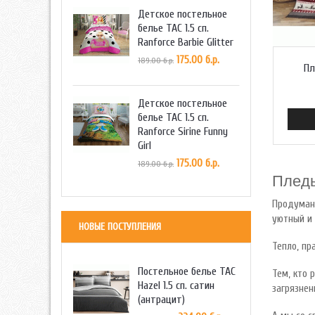
Детское постельное
белье TAC 1.5 сп.
Ranforce Barbie Glitter
175.00 б.р.
189.00 б.р.
Пл
Детское постельное
белье TAC 1.5 сп.
Ranforce Sirine Funny
Girl
175.00 б.р.
189.00 б.р.
Плед
Продуманн
уютный и 
НОВЫЕ ПОСТУПЛЕНИЯ
Тепло, пр
Постельное белье TAC
Тем, кто 
Hazel 1.5 сп. сатин
загрязнен
(антрацит)