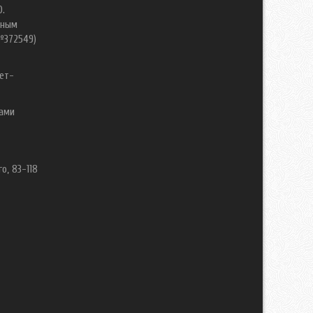
0.
нным
№372549)
ет-
вами
о, 83-118