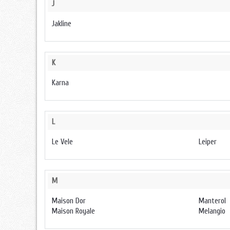
J
Jakline
K
Karna
L
Le Vele
Leiper
M
Maison Dor
Manterol
Maison Royale
Melangio