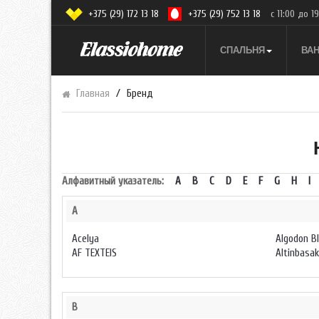
+375 (29) 172 13 18
+375 (29) 752 13 18
с 11:00 до 1
СПАЛЬНЯ
ВА
Главная
Бренд
Алфавитный указатель:
A
B
C
D
E
F
G
H
I
A
Acelya
Algodon B
AF TEXTEIS
Altinbasak
B