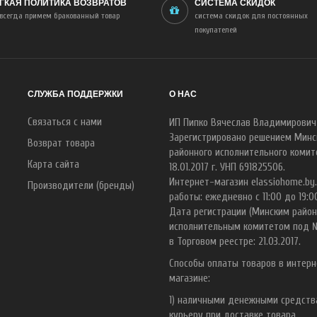
ГКАЯ ПОЛИТИКА ВОЗВРАТОВ
СИСТЕМА СКИДОК
всегда примем бракованный товар
система скидок для постоянных
покупателей
СЛУЖБА ПОДДЕРЖКИ
О НАС
Связаться с нами
ИП Пипко Вячеслав Владимирович
Зарегистрировано решением Минс
Возврат товара
районного исполнительного комит
Карта сайта
18.01.2017 г. УНП 691825506.
Интернет-магазин elassiohome.by
Производители (бренды)
работы: ежедневно с 11:00 до 19:0
Дата регистрации (Минским райо
исполнительным комитетом под 
в Торговом реестре: 21.03.2017.
Способы оплаты товаров в интерн
магазине:
1) наличными денежными средст
курьеру при доставке товара