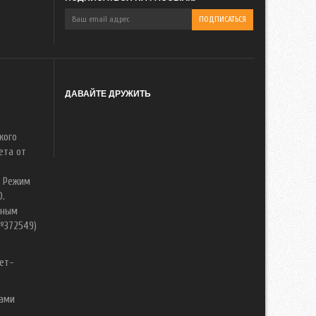
ДАВАЙТЕ ДРУЖИТЬ
кого
ета от
. Режим
0.
нным
№372549)
ет-
вами