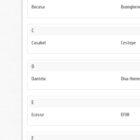
Bocasa
Buongiorn
C
Casabel
Cestepe
D
Dantela
Diva Home
E
Ecosse
EFOR
F