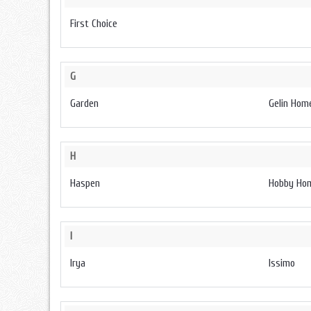
First Choice
G
Garden
Gelin Hom
H
Haspen
Hobby Hom
I
Irya
Issimo