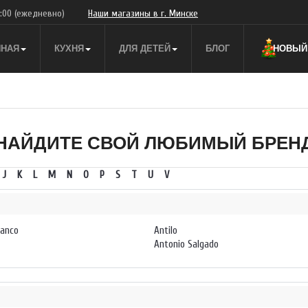
9:00
(ежедневно)
Наши магазины в г. Минске
ННАЯ
КУХНЯ
ДЛЯ ДЕТЕЙ
БЛОГ
НОВЫЙ 
НАЙДИТЕ СВОЙ ЛЮБИМЫЙ БРЕН
J
K
L
M
N
O
P
S
T
U
V
lanco
Antilo
Antonio Salgado