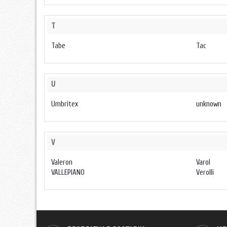
T
Tabe
Tac
U
Umbritex
unknown
V
Valeron
Varol
VALLEPIANO
Verolli