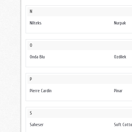
N
Nilteks
Nurpak
O
Onda Blu
Ozdilek
P
Pierre Cardin
Pinar
S
Saheser
Soft Cott