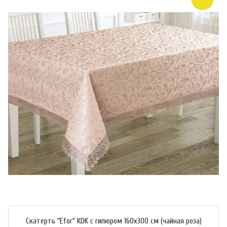
Скатерть "Efor" KDK с гипюром 160х300 см (чайная роза)