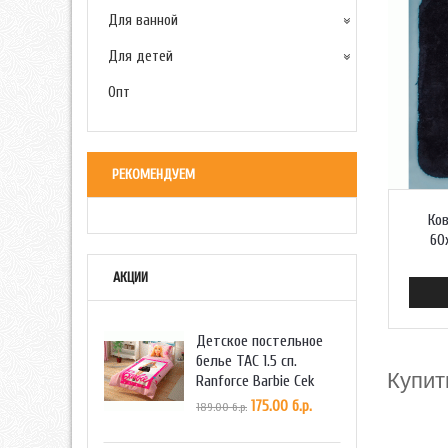
Для ванной
Для детей
Опт
РЕКОМЕНДУЕМ
Ков
60
АКЦИИ
Детское постельное
белье TAC 1.5 сп.
Купит
Ranforce Barbie Cek
175.00 б.р.
189.00 б.р.