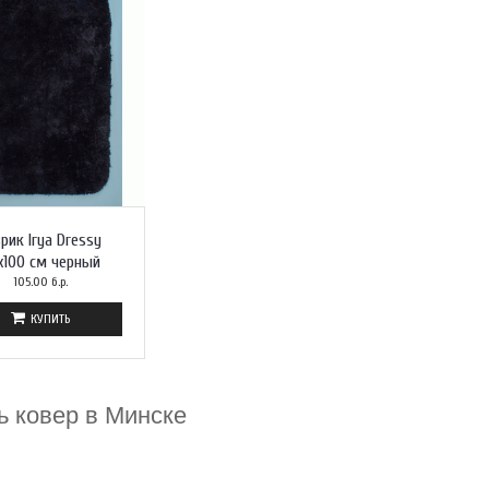
рик Irya Dressy
x100 см черный
105.00 б.р.
КУПИТЬ
ь ковер в Минске