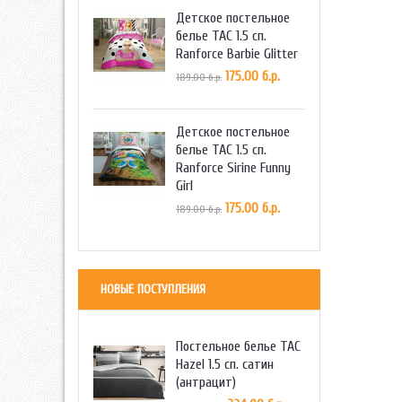
Детское постельное
белье TAC 1.5 сп.
Ranforce Barbie Glitter
175.00 б.р.
189.00 б.р.
Детское постельное
белье TAC 1.5 сп.
Ranforce Sirine Funny
Girl
175.00 б.р.
189.00 б.р.
НОВЫЕ ПОСТУПЛЕНИЯ
Постельное белье TAC
Hazel 1.5 сп. сатин
(антрацит)