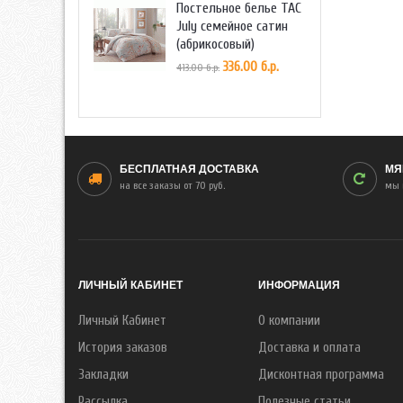
Постельное белье TAC
July семейное сатин
(абрикосовый)
336.00 б.р.
413.00 б.р.
БЕСПЛАТНАЯ ДОСТАВКА
МЯ
на все заказы от 70 руб.
мы 
ЛИЧНЫЙ КАБИНЕТ
ИНФОРМАЦИЯ
Личный Кабинет
О компании
История заказов
Доставка и оплата
Закладки
Дисконтная программа
Рассылка
Полезные статьи