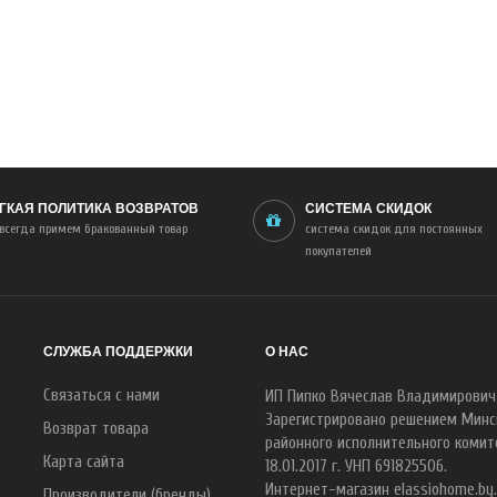
ГКАЯ ПОЛИТИКА ВОЗВРАТОВ
СИСТЕМА СКИДОК
всегда примем бракованный товар
система скидок для постоянных
покупателей
СЛУЖБА ПОДДЕРЖКИ
О НАС
Связаться с нами
ИП Пипко Вячеслав Владимирович
Зарегистрировано решением Минс
Возврат товара
районного исполнительного комит
Карта сайта
18.01.2017 г. УНП 691825506.
Интернет-магазин elassiohome.by
Производители (бренды)