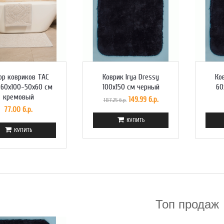
ор ковриков TAC
Коврик Irya Dressy
Ко
a 60x100-50x60 см
100x150 см черный
60
кремовый
149.99 б.р.
187.25 б.р.
77.00 б.р.
КУПИТЬ
КУПИТЬ
Топ продаж