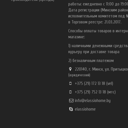
работы: ежедневно с 11:00 до 19:0
Дата регистрации (Минским райо
исполнительным комитетом под 
в Торговом реестре: 21.03.2017.
Способы оплаты товаров в интерн
магазине:
1) наличными денежными средст
курьеру при доставке товара
2) безналичным платежом
220140, г. Минск, ул. Притыцког
(
ю
ридический)
+375 (29) 172 13 18
(vel)
+375 (29) 752 13 18
(мтс)
info@elassiohome.by
elassiohome