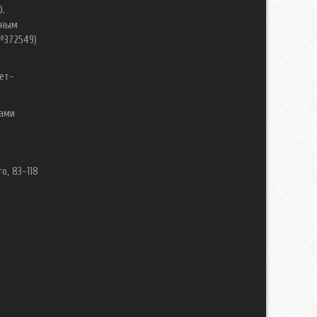
0.
нным
№372549)
ет-
вами
о, 83-118