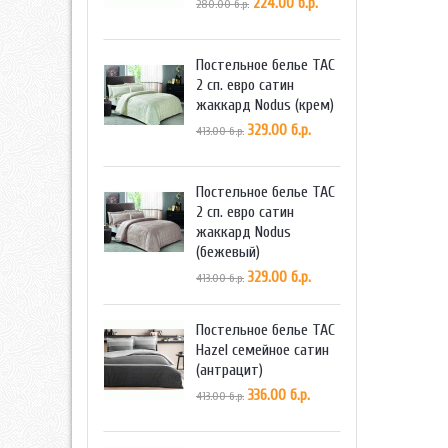
224.00 б.р.
280.00 б.р.
Постельное белье TAC
2 сп. евро сатин
жаккард Nodus (крем)
329.00 б.р.
413.00 б.р.
Постельное белье TAC
2 сп. евро сатин
жаккард Nodus
(бежевый)
329.00 б.р.
413.00 б.р.
Постельное белье TAC
Hazel семейное сатин
(антрацит)
336.00 б.р.
413.00 б.р.