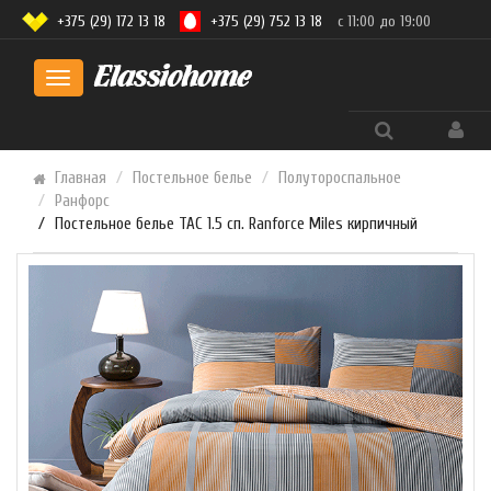
+375 (29) 172 13 18
+375 (29) 752 13 18
с 11:00 до 19:00
Toggle
navigation
Главная
Постельное белье
Полутороспальное
Ранфорс
Постельное белье TAC 1.5 сп. Ranforce Miles кирпичный