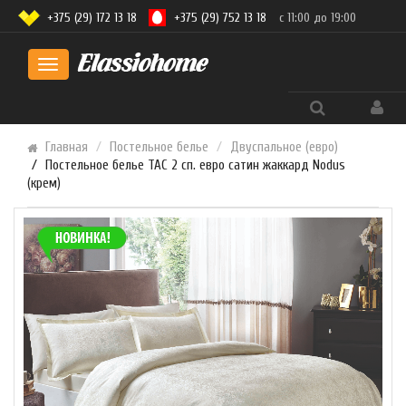
+375 (29) 172 13 18
+375 (29) 752 13 18
с 11:00 до 19:00
Toggle
navigation
Главная
Постельное белье
Двуспальное (евро)
Постельное белье TAC 2 сп. евро сатин жаккард Nodus
(крем)