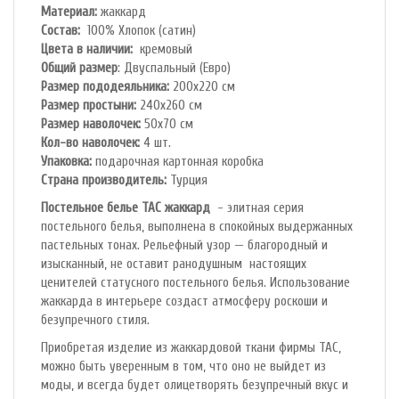
Материал:
жаккард
Состав:
100% Хлопок (сатин)
Цвета в наличии:
кремовый
Общий размер
: Двуспальный (Евро)
Размер пододеяльника:
200х220 см
Размер простыни:
240х260 см
Размер наволочек:
50х70 см
Кол-во наволочек:
4 шт.
Упаковка:
подарочная картонная коробка
Страна производитель:
Турция
Постельное белье TAC жаккард
- элитная серия
постельного белья, выполнена в спокойных выдержанных
пастельных тонах. Рельефный узор — благородный и
изысканный, не оставит ранодушным настоящих
ценителей статусного постельного белья. Использование
жаккарда в интерьере создаст атмосферу роскоши и
безупречного стиля.
Приобретая изделие из жаккардовой ткани фирмы TAC,
можно быть уверенным в том, что оно не выйдет из
моды, и всегда будет олицетворять безупречный вкус и