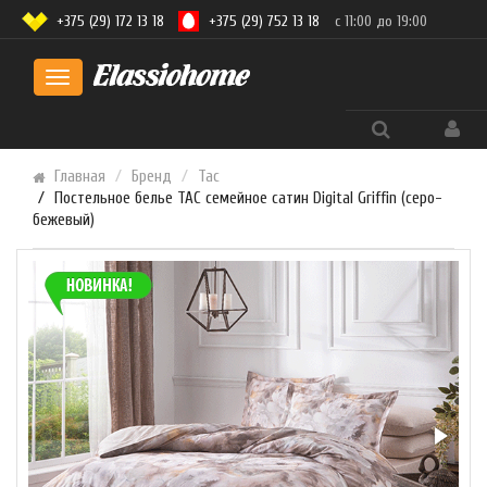
+375 (29) 172 13 18
+375 (29) 752 13 18
с 11:00 до 19:00
Toggle
navigation
Главная
Бренд
Tac
Постельное белье TAC семейное сатин Digital Griffin (серо-
бежевый)