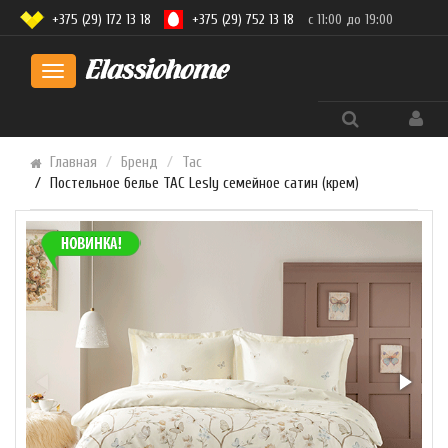
+375 (29) 172 13 18
+375 (29) 752 13 18
с 11:00 до 19:00
Toggle
navigation
Главная
Бренд
Tac
Постельное белье TAC Lesly семейное сатин (крем)