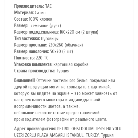
Производитель:
TAC
Материал:
Сатин
Состав:
100% хлопок
Размер:
семейное (дуэт)
Размер пододеяльника:
160х220 см (2 штуки)
Тип застежки:
Пуговицы
Размер простыни
: 230х260 (обычная)
Размер наволочек:
50х70 (2 шт)
Плотность:
220 ТС
Упаковка комплекта:
картонная коробка
Cтрана производства:
Турция
Внимание!!!
Оттенки постельного белья, покрывал или
другой продукции могут не совпадать с картинкой,
которую вы видите на экране – это может зависеть от
настроек вашего монитора и индивидуальной
восприимчивости цветов, а так же,
небольшое несоответствие предоставляемой
производителем фотографии от реального цвета.
Адрес производителя:
PETROL OFlSl DOLUM TESISLERI YOLU
UZERI ZORLU PLAZA AMBARLI ISTANBUL, TURKEY, Турция