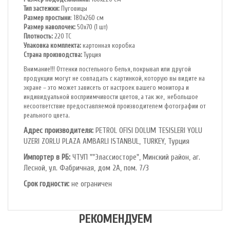
Тип застежки:
Пуговицы
Размер простыни
: 180х260 см
Размер наволочек:
50х70 (1 шт)
Плотность:
220 ТС
Упаковка комплекта:
картонная коробка
Cтрана производства:
Турция
Внимание!!! Оттенки постельного белья, покрывал или другой
продукции могут не совпадать с картинкой, которую вы видите на
экране – это может зависеть от настроек вашего монитора и
индивидуальной восприимчивости цветов, а так же, небольшое
несоответствие предоставляемой производителем фотографии от
реального цвета.
Адрес производителя:
PETROL OFlSl DOLUM TESISLERI YOLU
UZERI ZORLU PLAZA AMBARLI ISTANBUL, TURKEY, Турция
Импортер в РБ:
ЧТУП ""Элассиосторе", Минский район, аг.
Лесной, ул. Фабричная, дом 2А, пом. 7/3
Срок годности:
не ограничен
РЕКОМЕНДУЕМ