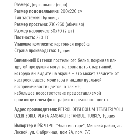
Размер:
Двуспальное (евро)
Размер пододеяльника:
200х220 см
Тип застежки:
Пуговицы
Размер простыни
: 230х260 (обычная)
Размер наволочек:
50х70 (2 шт)
Плотность:
220 ТС
Упаковка комплекта:
картонная коробка
Cтрана производства:
Турция
Внимание!!!
Оттенки постельного белья, покрывал или
другой продукции могут не совпадать с картинкой,
которую вы видите на экране – это может зависеть от
настроек вашего монитора и индивидуальной
восприимчивости цветов, а так же,
небольшое несоответствие предоставляемой
производителем фотографии от реального цвета.
Адрес производителя:
PETROL OFlSl DOLUM TESISLERI YOLU
UZERI ZORLU PLAZA AMBARLI ISTANBUL, TURKEY, Турция
Импортер в РБ:
ЧТУП ""Элассиосторе", Минский район, аг.
Лесной, ул. Фабричная, дом 2А, пом. 7/3