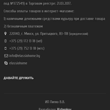
под №372549) в Торговом реестре: 21.03.2017.
Способы оплаты товаров в интернет-магазине:
1) наличными денежными средствами курьеру при доставке товара
2) безналичным платежом
220140, г. Минск, ул. Притыцкого, 83-118 (
ю
ридический)
+375 (29) 172 13 18
(vel)
+375 (29) 752 13 18
(мтс)
info@elassiohome.by
elassiohome
ДАВАЙТЕ ДРУЖИТЬ
ИП Пипко В.В.
Разработка:
Rizhenkov