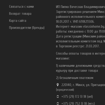
Связаться с нами
ИП Пипко Вячеслав Владимирович
Зарегистрировано решением Минс
Возврат товара
районного исполнительного комит
Карта сайта
18.01.2017 г. УНП 691825506.
Интернет-магазин elassiohome.by
Производители (бренды)
работы: ежедневно с 11:00 до 19:0
Дата регистрации (Минским райо
исполнительным комитетом под 
в Торговом реестре: 21.03.2017.
Способы оплаты товаров в интерн
магазине:
1) наличными денежными средст
курьеру при доставке товара
2) безналичным платежом
220140, г. Минск, ул. Притыцког
(
ю
ридический)
+375 (29) 172 13 18
(vel)
+375 (29) 752 13 18
(мтс)