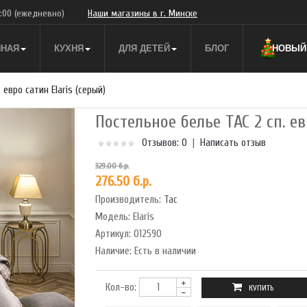
9:00
(ежедневно)
Наши магазины в г. Минске
ННАЯ
КУХНЯ
ДЛЯ ДЕТЕЙ
БЛОГ
НОВЫЙ 
 евро сатин Elaris (серый)
Постельное белье TAC 2 сп. ев
Отзывов: 0
|
Написать отзыв
329.00 б.р.
276.50 б.р.
Производитель:
Tac
Модель:
Elaris
Артикул:
012590
Наличие:
Есть в наличии
Кол-во: