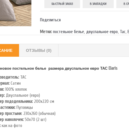
БЫСТРЫЙ ЗАКАЗ
В ЗАКЛАДКИ
В С
Поделиться
Метки:
постельное белье
,
двуспальное евро
,
Тас
,
САНИЕ
ОТЗЫВЫ (0)
Elaris
новое постельное белье размера двуспальное евро TAC
зводитель:
TAC
риал:
Сатин
ав:
100% хлопок
ер:
Двуспальное (евро)
ер пододеяльника:
200х220 см
застежки:
Пуговицы
ер простыни
: 230х260 (обычная)
ер наволочек:
50х70 (2 шт)
:
как на фото