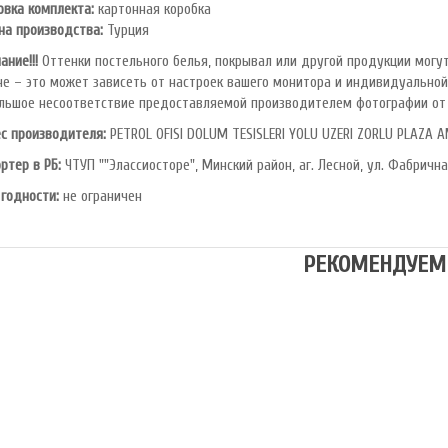
овка комплекта:
картонная коробка
на производства:
Турция
ание!!!
Оттенки постельного белья, покрывал или другой продукции могут
не – это может зависеть от настроек вашего монитора и индивидуальной
льшое несоответствие предоставляемой производителем фотографии от 
с производителя:
PETROL OFlSl DOLUM TESISLERI YOLU UZERI ZORLU PLAZA A
ртер в РБ:
ЧТУП ""Элассиосторе", Минский район, аг. Лесной, ул. Фабрична
 годности:
не ограничен
РЕКОМЕНДУЕМ