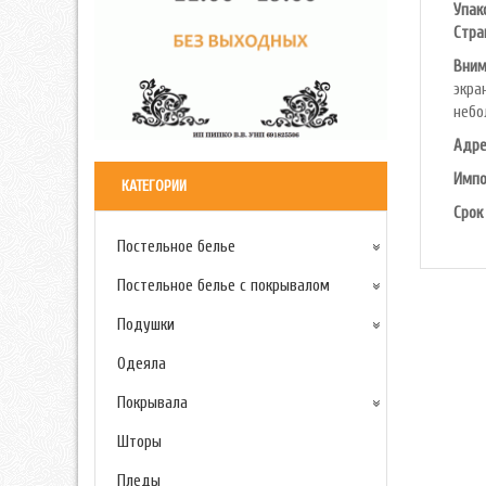
Упак
Cтра
Вним
экра
небо
Адре
Импо
КАТЕГОРИИ
Срок
Постельное белье
Постельное белье с покрывалом
Подушки
Одеяла
Покрывала
Шторы
Пледы