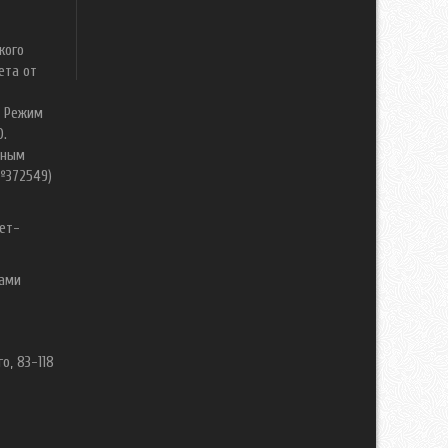
кого
ета от
. Режим
0.
нным
№372549)
ет-
вами
о, 83-118