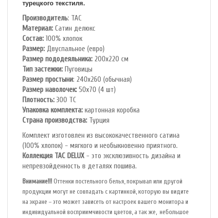
турецкого текстиля.
Производитель
: TAC
Материал:
Сатин делюкс
Состав:
100% хлопок
Размер:
Двуспальное (евро)
Размер пододеяльника:
200х220 см
Тип застежки:
Пуговицы
Размер простыни
: 240х260 (обычная)
Размер наволочек:
50х70 (4 шт)
Плотность:
300 ТС
Упаковка комплекта:
картонная коробка
Cтрана производства:
Турция
Комплект изготовлен из высококачественного сатина
(100% хлопок) - мягкого и необыкновенно приятного.
Коллекция TAC DELUX
- это эксклюзивность дизайна и
непревзойденность в деталях пошива.
Внимание!!!
Оттенки постельного белья, покрывал или другой
продукции могут не совпадать с картинкой, которую вы видите
на экране – это может зависеть от настроек вашего монитора и
индивидуальной восприимчивости цветов, а так же, небольшое