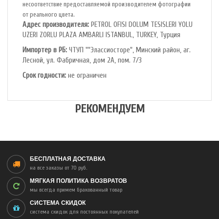
несоответствие предоставляемой производителем фотографии
от реального цвета.
Адрес производителя:
PETROL OFlSl DOLUM TESISLERI YOLU
UZERI ZORLU PLAZA AMBARLI ISTANBUL, TURKEY, Турция
Импортер в РБ:
ЧТУП ""Элассиосторе", Минский район, аг.
Лесной, ул. Фабричная, дом 2А, пом. 7/3
Срок годности:
не ограничен
РЕКОМЕНДУЕМ
БЕСПЛАТНАЯ ДОСТАВКА
на все заказы от 70 руб.
МЯГКАЯ ПОЛИТИКА ВОЗВРАТОВ
мы всегда примем бракованный товар
СИСТЕМА СКИДОК
система скидок для постоянных покупателей