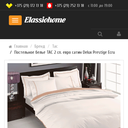
+375 (29) 172 13 18
+375 (29) 752 13 18
с 11:00 до 19:00
Toggle
navigation
Главная
Бренд
Tac
Постельное белье TAC 2 сп. евро сатин Delux Prestige Ecru