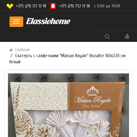
+375 (29) 172 13 18
+375 (29) 752 13 18
с 11:00 до 19:00
Toggle
navigation
Главная
Скатерть с салфетками "Maison Royale" Rozalite 160x220 см
белый