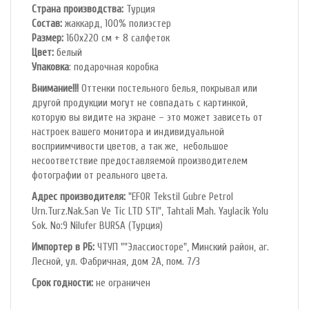
Страна производства:
Турция
Состав:
жаккард, 100% полиэстер
Размер:
160х220 см + 8 салфеток
Цвет:
белый
Упаковка
: подарочная коробка
Внимание!!!
Оттенки постельного белья, покрывал или
другой продукции могут не совпадать с картинкой,
которую вы видите на экране – это может зависеть от
настроек вашего монитора и индивидуальной
восприимчивости цветов, а так же, небольшое
несоответствие предоставляемой производителем
фотографии от реального цвета.
Адрес производителя:
"EFOR Tekstil Gubre Petrol
Urn.Turz.Nak.San Ve Tic LTD STI", Tahtali Mah. Yaylacik Yolu
Sok. No:9 Nilufer BURSA (Турция)
Импортер в РБ:
ЧТУП ""Элассиосторе", Минский район, аг.
Лесной, ул. Фабричная, дом 2А, пом. 7/3
Срок годности:
не ограничен