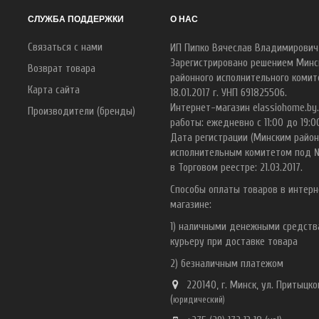
СЛУЖБА ПОДДЕРЖКИ
О НАС
Связаться с нами
ИП Пипко Вячеслав Владимирович
Зарегистрировано решением Минс
Возврат товара
районного исполнительного комит
Карта сайта
18.01.2017 г. УНП 691825506.
Интернет-магазин elassiohome.by
Производители (бренды)
работы: ежедневно с 11:00 до 19:0
Дата регистрации (Минским райо
исполнительным комитетом под 
в Торговом реестре: 21.03.2017.
Способы оплаты товаров в интерн
магазине:
1) наличными денежными средст
курьеру при доставке товара
2) безналичным платежом
220140, г. Минск, ул. Притыцког
(
ю
ридический)