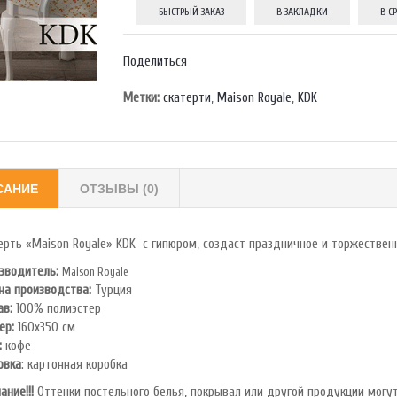
БЫСТРЫЙ ЗАКАЗ
В ЗАКЛАДКИ
В С
Поделиться
Метки:
скатерти
,
Maison Royale
,
KDK
САНИЕ
ОТЗЫВЫ (0)
ерть «Maison Royale» KDK с гипюром, создаст праздничное и торжествен
зводитель:
Maison Royale
на производства:
Турция
ав:
100% полиэстер
ер:
160х350 см
:
кофе
овка
: картонная коробка
ание!!!
Оттенки постельного белья, покрывал или другой продукции могут