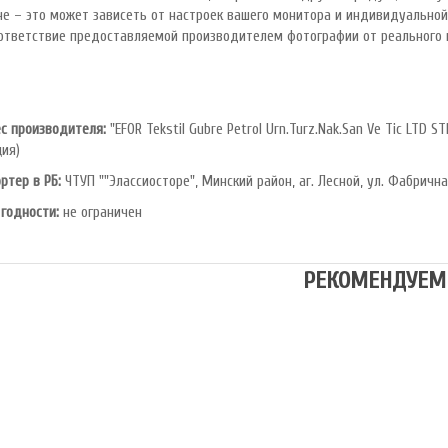
не – это может зависеть от настроек вашего монитора и индивидуально
ответствие предоставляемой производителем фотографии от реального 
с производителя:
"EFOR Tekstil Gubre Petrol Urn.Turz.Nak.San Ve Tic LTD STI"
ция)
ртер в РБ:
ЧТУП ""Элассиосторе", Минский район, аг. Лесной, ул. Фабрична
 годности:
не ограничен
РЕКОМЕНДУЕМ