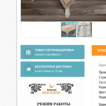
ТОВАР СЕРТИФИЦИРОВАН
ОПИ
смотреть сертификаты
Скат
БЕСПЛАТНАЯ ДОСТАВКА
на все заказы от 70 руб.
Прои
Стра
Сост
Разм
Цвет
Упак
Вним