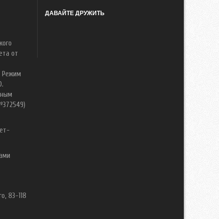
ДАВАЙТЕ ДРУЖИТЬ
кого
ета от
. Режим
0.
нным
№372549)
ет-
вами
о, 83-118