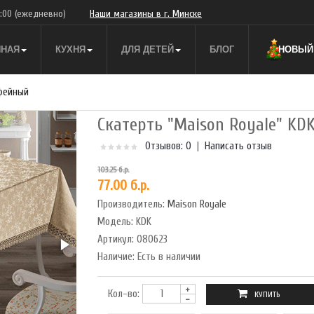
9:00
(ежедневно)
Наши магазины в г. Минске
ННАЯ
КУХНЯ
ДЛЯ ДЕТЕЙ
БЛОГ
НОВЫЙ 
офейный
Скатерть "Maison Royale" KD
Отзывов: 0
|
Написать отзыв
103.25 б.р.
77.00 б.р.
Производитель:
Maison Royale
Модель:
KDK
Артикул:
080623
Наличие:
Есть в наличии
Кол-во: