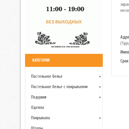
экра
несо
Адре
(Тур
Импо
КАТЕГОРИИ
Срок
Постельное белье
Постельное белье с покрывалом
Подушки
Одеяла
Покрывала
Шторы