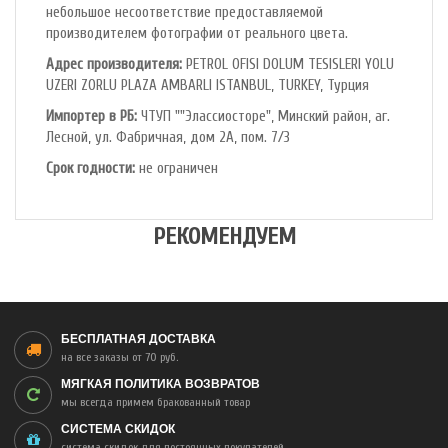
небольшое несоответствие предоставляемой
производителем фотографии от реального цвета.
Адрес производителя:
PETROL OFlSl DOLUM TESISLERI YOLU
UZERI ZORLU PLAZA AMBARLI ISTANBUL, TURKEY, Турция
Импортер в РБ:
ЧТУП ""Элассиосторе", Минский район, аг.
Лесной, ул. Фабричная, дом 2А, пом. 7/3
Срок годности:
не ограничен
РЕКОМЕНДУЕМ
БЕСПЛАТНАЯ ДОСТАВКА
на все заказы от 70 руб.
МЯГКАЯ ПОЛИТИКА ВОЗВРАТОВ
мы всегда примем бракованный товар
СИСТЕМА СКИДОК
система скидок для постоянных покупателей