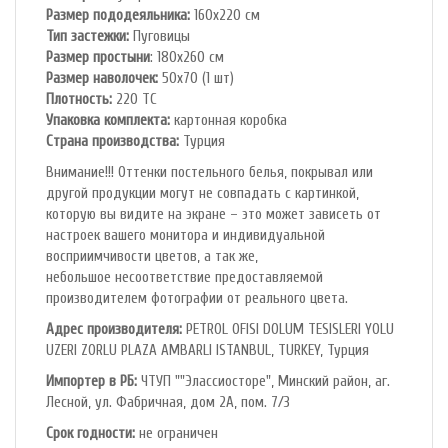
Размер пододеяльника:
160х220 см
Тип застежки:
Пуговицы
Размер простыни
: 180х260 см
Размер наволочек:
50х70 (1 шт)
Плотность:
220 ТС
Упаковка комплекта:
картонная коробка
Cтрана производства:
Турция
Внимание!!! Оттенки постельного белья, покрывал или
другой продукции могут не совпадать с картинкой,
которую вы видите на экране – это может зависеть от
настроек вашего монитора и индивидуальной
восприимчивости цветов, а так же,
небольшое несоответствие предоставляемой
производителем фотографии от реального цвета.
Адрес производителя:
PETROL OFlSl DOLUM TESISLERI YOLU
UZERI ZORLU PLAZA AMBARLI ISTANBUL, TURKEY, Турция
Импортер в РБ:
ЧТУП ""Элассиосторе", Минский район, аг.
Лесной, ул. Фабричная, дом 2А, пом. 7/3
Срок годности:
не ограничен