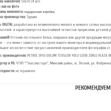
ер наволочек:
50х70 (4 шт)
: как на фото
овка комплекта:
подарочная коробка
на производства:
Турция
я
DIGITAL
разработана из великолепного мягкого и нежного сатина высоч
пателей и характеризуется высочайшей четкостью прорисовки деталей ри
ание!!!
Оттенки постельного белья, покрывал или другой продукции могут
не – это может зависеть от настроек вашего монитора и индивидуальной
льшое несоответствие предоставляемой производителем фотографии от 
с производителя:
PETROL OFlSl DOLUM TESISLERI YOLU UZERI ZORLU PLAZA A
ртер в РБ:
ЧТУП ""Элассиосторе", Минский район, аг. Лесной, ул. Фабрична
 годности:
не ограничен
РЕКОМЕНДУЕМ