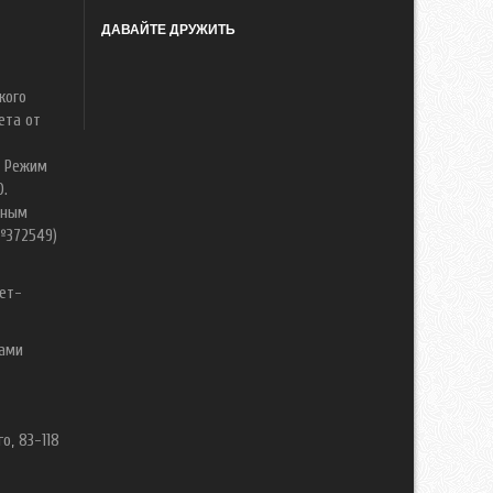
ДАВАЙТЕ ДРУЖИТЬ
кого
ета от
. Режим
0.
нным
№372549)
ет-
вами
о, 83-118