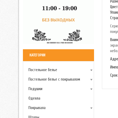
Разм
Цвет
Упак
Cтра
Сери
поку
Вним
экра
небо
КАТЕГОРИИ
Адре
Импо
Постельное белье
Срок
Постельное белье с покрывалом
Подушки
Одеяла
Покрывала
Шторы