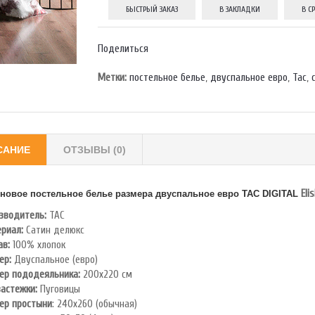
БЫСТРЫЙ ЗАКАЗ
В ЗАКЛАДКИ
В С
Поделиться
Метки:
постельное белье
,
двуспальное евро
,
Тас
,
САНИЕ
ОТЗЫВЫ (0)
Eli
новое постельное белье размера двуспальное евро TAC
DIGITAL
зводитель:
TAC
риал:
Сатин делюкс
ав:
100% хлопок
ер:
Двуспальное (евро)
ер пододеяльника:
200х220 см
застежки:
Пуговицы
ер простыни
: 240х260 (обычная)