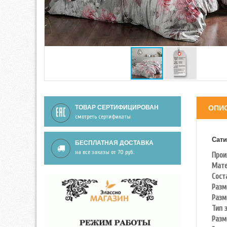
ТОВАР СЕРТИФИЦИРОВАН
ОПИ
смотреть сертификаты
Сати
БЕСПЛАТНАЯ ДОСТАВКА
на все заказы от 70 руб.
Прои
Мате
Сост
Разм
Разм
Тип 
Разм