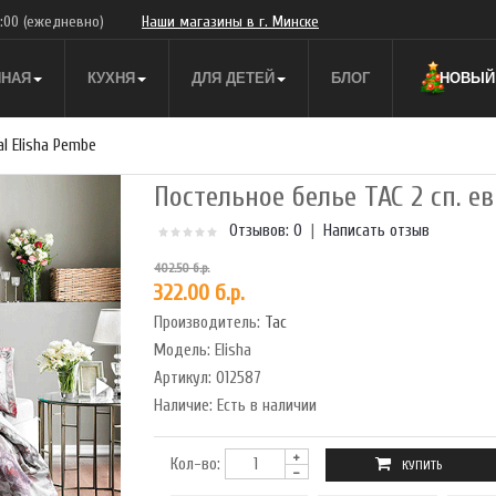
9:00
(ежедневно)
Наши магазины в г. Минске
ННАЯ
КУХНЯ
ДЛЯ ДЕТЕЙ
БЛОГ
НОВЫЙ 
al Elisha Pembe
Постельное белье TAC 2 сп. ев
Отзывов: 0
|
Написать отзыв
402.50 б.р.
322.00 б.р.
Производитель:
Tac
Модель:
Elisha
Артикул:
012587
Наличие:
Есть в наличии
Кол-во: