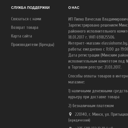
СЛУЖБА ПОДДЕРЖКИ
О НАС
Связаться с нами
ИП Пипко Вячеслав Владимирович
Зарегистрировано решением Минс
Возврат товара
районного исполнительного комит
Карта сайта
18.01.2017 г. УНП 691825506.
Интернет-магазин elassiohome.by
Производители (бренды)
работы: ежедневно с 11:00 до 19:0
Дата регистрации (Минским райо
исполнительным комитетом под 
в Торговом реестре: 21.03.2017.
Способы оплаты товаров в интерн
магазине:
1) наличными денежными средст
курьеру при доставке товара
2) безналичным платежом
220140, г. Минск, ул. Притыцког
(
ю
ридический)