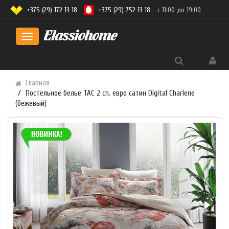
+375 (29) 172 13 18
+375 (29) 752 13 18
с 11:00 до 19:00
Toggle
navigation
Главная
Постельное белье TAC 2 сп. евро сатин Digital Charlene
(бежевый)