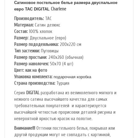
Сатиновое постельное белье размера двуспальное
Charlene
евро TAC
DIGITAL
Производитель:
TAC
Материал:
Сатин делюкс
Состав:
100% хлопок
Размер:
Двуспальное (евро)
Размер пододеяльника:
200х220 см
Тип застежки:
Пуговицы
Размер простыни
: 240х260 (обычная)
Размер наволочек:
50х70 (4 шт)
Цвет: как на фото
Упаковка комплекта:
подарочная коробка
Cтрана производства:
Турция
Серия
DIGITAL
разработана из великолепного мягкого и
нежного сатина высочайшего качества для самых
требовательных покупателей и характеризуется
высочайшей четкостью прорисовки деталей рисунка и
невероятной яркостью красок на полотне.
Внимание!!!
Оттенки постельного белья, покрывал или
другой продукции могут не совпадать с картинкой,