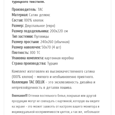
турецкого текстиля.
Производитель
: TAC
Материал:
Сатин делюкс
Состав:
100% хлопок
Размер:
Двуспальное (евро)
Размер пододеяльника:
200х220 см
Тип застежки:
Пуговицы
Размер простыни
: 240х260 (обычная)
Размер наволочек:
50х70 (4 шт)
Плотность:
300 ТС
Упаковка комплекта:
картонная коробка
Cтрана производства:
Турция
Комплект изготовлен из высококачественного сатина
(100% хлопок) - мягкого и необыкновенно приятного.
Коллекция TAC DELUX
- это эксклюзивность дизайна и
непревзойденность в деталях пошива.
Внимание!!!
Оттенки постельного белья, покрывал или другой
продукции могут не совпадать с картинкой, которую вы видите
на экране – это может зависеть от настроек вашего монитора и
индивидуальной восприимчивости цветов, а так же, небольшое