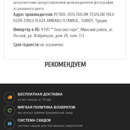
несоответствие предоставляемой производителем фотографии
от реального цвета.
Адрес производителя:
PETROL OFlSl DOLUM TESISLERI YOLU
UZERI ZORLU PLAZA AMBARLI ISTANBUL, TURKEY, Турция
Импортер в РБ:
ЧТУП ""Элассиосторе", Минский район, аг.
Лесной, ул. Фабричная, дом 2А, пом. 7/3
Срок годности:
не ограничен
РЕКОМЕНДУЕМ
БЕСПЛАТНАЯ ДОСТАВКА
на все заказы от 70 руб.
МЯГКАЯ ПОЛИТИКА ВОЗВРАТОВ
мы всегда примем бракованный товар
СИСТЕМА СКИДОК
система скидок для постоянных покупателей