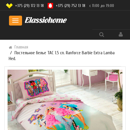
+375 (29) 172 13 18
+375 (29) 752 13 18
с 11:00 до 19:00
Toggle
navigation
Главная
Постельное белье TAC 1.5 сп. Ranforce Barbie Extra Lamba
Hed.