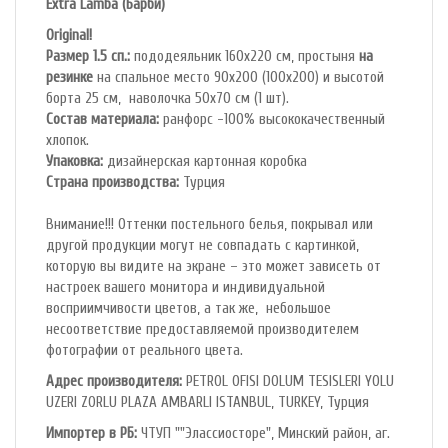
Extra Lamba​ (Барби)
Original!
Размер 1.5 сп.:
пододеяльник 160х220 см, простыня
на
резинке
на спальное место 90х200 (100х200) и высотой
борта 25 см, наволочка 50х70 см (1 шт).
Состав материала:
ранфорс -100% высококачественный
хлопок.
Упаковка:
дизайнерская картонная коробка
Страна производства:
Турция
Внимание!!! Оттенки постельного белья, покрывал или
другой продукции могут не совпадать с картинкой,
которую вы видите на экране – это может зависеть от
настроек вашего монитора и индивидуальной
восприимчивости цветов, а так же, небольшое
несоответствие предоставляемой производителем
фотографии от реального цвета.
Адрес производителя:
PETROL OFlSl DOLUM TESISLERI YOLU
UZERI ZORLU PLAZA AMBARLI ISTANBUL, TURKEY, Турция
Импортер в РБ:
ЧТУП ""Элассиосторе", Минский район, аг.