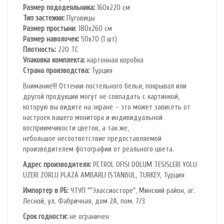
Размер пододеяльника:
160х220 см
Тип застежки:
Пуговицы
Размер простыни
: 180х260 см
Размер наволочек:
50х70 (1 шт)
Плотность:
220 ТС
Упаковка комплекта:
картонная коробка
Cтрана производства:
Турция
Внимание!!! Оттенки постельного белья, покрывал или
другой продукции могут не совпадать с картинкой,
которую вы видите на экране – это может зависеть от
настроек вашего монитора и индивидуальной
восприимчивости цветов, а так же,
небольшое несоответствие предоставляемой
производителем фотографии от реального цвета.
Адрес производителя:
PETROL OFlSl DOLUM TESISLERI YOLU
UZERI ZORLU PLAZA AMBARLI ISTANBUL, TURKEY, Турция
Импортер в РБ:
ЧТУП ""Элассиосторе", Минский район, аг.
Лесной, ул. Фабричная, дом 2А, пом. 7/3
Срок годности:
не ограничен