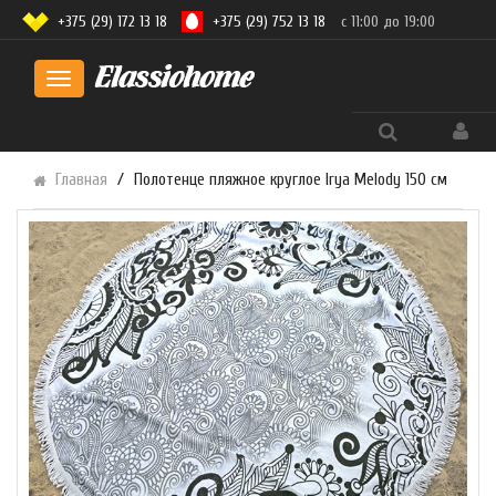
+375 (29) 172 13 18
+375 (29) 752 13 18
с 11:00 до 19:00
Toggle
navigation
Главная
Полотенце пляжное круглое Irya Melody 150 см