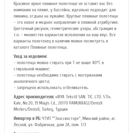
Красивое яркое пляжное полотенце не оставит вас без
внимания на пляже, у бассейна, идеально подходит для
пикника, отдыха на лужайке. Круглые пляжные полотенца
- это новое и модное направление в пляжной атрибутике.
Цветочный рисунок, геометрические узоры, абстракция и
т.п. - множество вариантов исполнения на ваш вкус. Все
варианты полотенец в наличии можно посмотреть в
каталоге Пляжные полотенца.
Уход за изделием:
- полотенца можно стирать при T не выше 40°С в
стиральной машине;
- полотенца необходимо стирать с материалами
аналогичного цвета;
- запрещено использовать отбеливатель.
Адрес производителя:
«IRYA Tekstil SAN. TIC. LTD. STI»,
Kale, No:20, 19 Mayis Cd., 20170 PAMUKKALE/Denizli
Merkes/Denizli, Turkey, Турция
Импортер в РБ:
ЧТУП ""Элассиосторе", Минский район, аг.
Лесной, ул. Фабричная, дом 2А, пом. 7/3