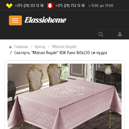
+375 (29) 172 13 18
+375 (29) 752 13 18
с 11:00 до 19:00
Toggle
navigation
Главная
Бренд
Maison Royale
Скатерть "Maison Royale" KDK Pano 160x220 см пудра