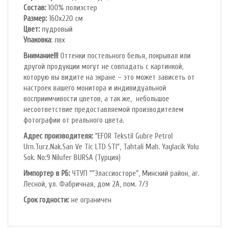
Состав:
100% полиэстер
Размер:
160х220 см
Цвет:
пудровый
Упаковка
: пвх
Внимание!!!
Оттенки постельного белья, покрывал или
другой продукции могут не совпадать с картинкой,
которую вы видите на экране – это может зависеть от
настроек вашего монитора и индивидуальной
восприимчивости цветов, а так же, небольшое
несоответствие предоставляемой производителем
фотографии от реального цвета.
Адрес производителя:
"EFOR Tekstil Gubre Petrol
Urn.Turz.Nak.San Ve Tic LTD STI", Tahtali Mah. Yaylacik Yolu
Sok. No:9 Nilufer BURSA (Турция)
Импортер в РБ:
ЧТУП ""Элассиосторе", Минский район, аг.
Лесной, ул. Фабричная, дом 2А, пом. 7/3
Срок годности:
не ограничен