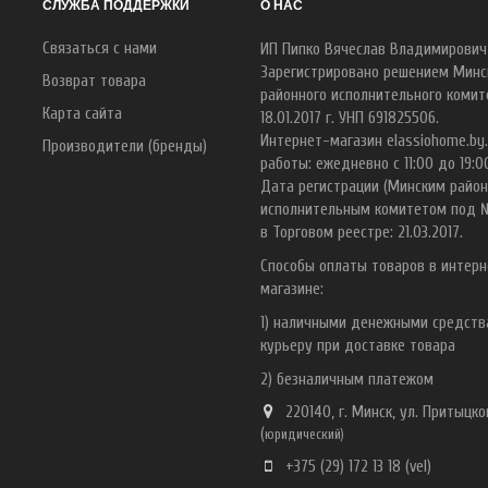
СЛУЖБА ПОДДЕРЖКИ
О НАС
Связаться с нами
ИП Пипко Вячеслав Владимирович
Зарегистрировано решением Минс
Возврат товара
районного исполнительного комит
Карта сайта
18.01.2017 г. УНП 691825506.
Интернет-магазин elassiohome.by
Производители (бренды)
работы: ежедневно с 11:00 до 19:0
Дата регистрации (Минским райо
исполнительным комитетом под 
в Торговом реестре: 21.03.2017.
Способы оплаты товаров в интерн
магазине:
1) наличными денежными средст
курьеру при доставке товара
2) безналичным платежом
220140, г. Минск, ул. Притыцког
(
ю
ридический)
+375 (29) 172 13 18
(vel)