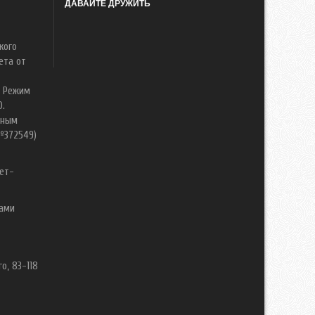
ДАВАЙТЕ ДРУЖИТЬ
кого
ета от
. Режим
0.
нным
№372549)
ет-
вами
о, 83-118