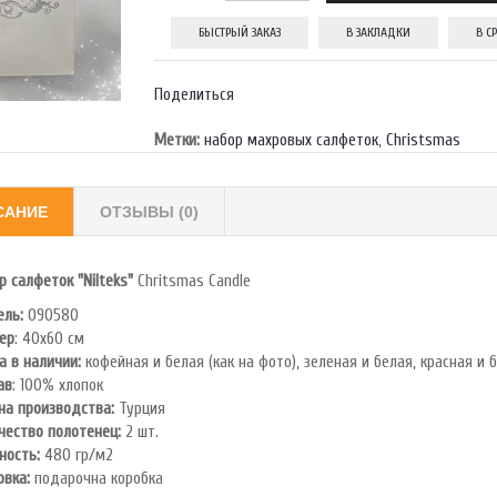
БЫСТРЫЙ ЗАКАЗ
В ЗАКЛАДКИ
В С
Поделиться
Метки:
набор махровых салфеток
,
Christsmas
САНИЕ
ОТЗЫВЫ (0)
р салфеток "Nilteks"
Chritsmas Candle
ль:
090580
ер
: 40x60 см
а в наличии:
кофейная и белая (как на фото), зеленая и белая, красная и 
ав
: 100% хлопок
на производства:
Турция
чество полотенец:
2 шт.
ность:
480 гр/м2
овка:
подарочна коробка