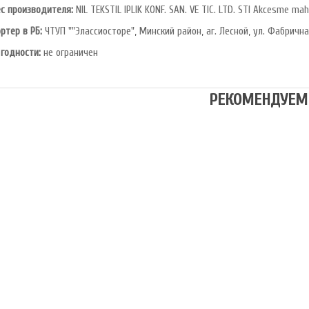
с производителя:
NIL TEKSTIL IPLIK KONF. SAN. VE TIC. LTD. STI Akcesme mah
ртер в РБ:
ЧТУП ""Элассиосторе", Минский район, аг. Лесной, ул. Фабрична
 годности:
не ограничен
РЕКОМЕНДУЕМ