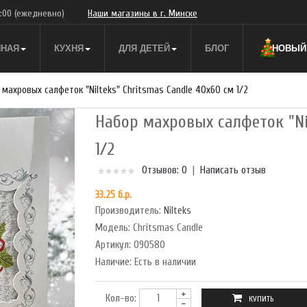
9:00
(ежедневно)
Наши магазины в г. Минске
ННАЯ
КУХНЯ
ДЛЯ ДЕТЕЙ
БЛОГ
НОВЫЙ 
 махровых салфеток "Nilteks" Chritsmas Candle 40x60 см 1/2
Набор махровых салфеток "Nil
1/2
Отзывов: 0
|
Написать отзыв
33.25 б.р.
Производитель:
Nilteks
Модель:
Chritsmas Candle
Артикул:
090580
Наличие:
Есть в наличии
Кол-во: