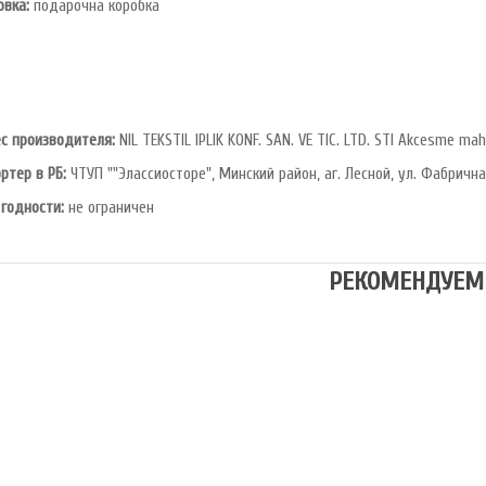
овка:
подарочна коробка
с производителя:
NIL TEKSTIL IPLIK KONF. SAN. VE TIC. LTD. STI Akcesme mah
ртер в РБ:
ЧТУП ""Элассиосторе", Минский район, аг. Лесной, ул. Фабрична
 годности:
не ограничен
РЕКОМЕНДУЕМ