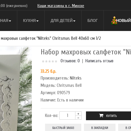
9:00
(ежедневно)
Наши магазины в г. Минске
ННАЯ
КУХНЯ
ДЛЯ ДЕТЕЙ
БЛОГ
НОВЫЙ 
 махровых салфеток "Nilteks" Chritsmas Bell 40x60 см 1/2
Набор махровых салфеток "Nil
Отзывов: 0
|
Написать отзыв
33.25 б.р.
Производитель:
Nilteks
Модель:
Chritsmas Bell
Артикул:
090579
Наличие:
Есть в наличии
Кол-во:
БЫСТРЫЙ ЗАКАЗ
В ЗАКЛАДКИ
В С