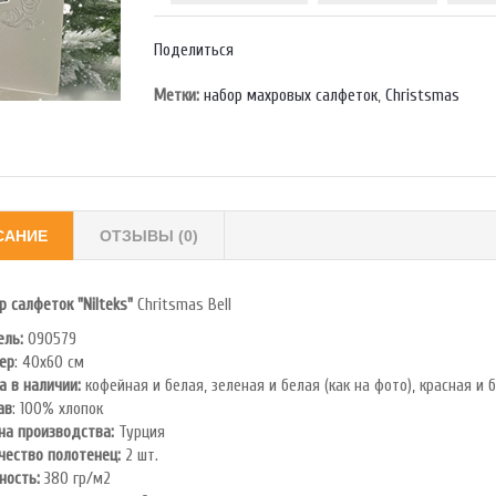
Поделиться
Метки:
набор махровых салфеток
,
Christsmas
САНИЕ
ОТЗЫВЫ (0)
р салфеток "Nilteks"
Chritsmas Bell
ль:
090579
ер
: 40x60 см
а в наличии:
кофейная и белая, зеленая и белая (как на фото), красная и 
ав
: 100% хлопок
на производства:
Турция
чество полотенец:
2 шт.
ность:
380 гр/м2