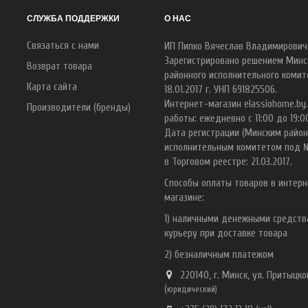
СЛУЖБА ПОДДЕРЖКИ
О НАС
Связаться с нами
ИП Пипко Вячеслав Владимирович
Зарегистрировано решением Минс
Возврат товара
районного исполнительного комит
Карта сайта
18.01.2017 г. УНП 691825506.
Интернет-магазин elassiohome.by
Производители (бренды)
работы: ежедневно с 11:00 до 19:0
Дата регистрации (Минским райо
исполнительным комитетом под 
в Торговом реестре: 21.03.2017.
Способы оплаты товаров в интерн
магазине:
1) наличными денежными средст
курьеру при доставке товара
2) безналичным платежом
220140, г. Минск, ул. Притыцког
(
ю
ридический)