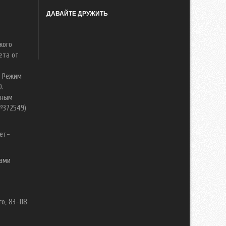
ДАВАЙТЕ ДРУЖИТЬ
кого
ета от
. Режим
0.
нным
№372549)
ет-
вами
о, 83-118