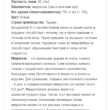
Плотность ткани
: 90 г/м2.
Наполнитель:
микрогель (синтетический пух)
Вес одеяла (чехол+наполнитель):
705 г/ м2 (+-5%).
Цвет:
белый.
Страна производства:
Турция.
Воздуховой 4-х сантиметровый канал по краям одеял и
подушек способствует легкому сну и проветриванию в
течении всей ночи. Проветривание не вызывает потения
и появления запаха. Наружная ткань из микрофибры не
способствует образованию бактерий и очень легко
стирается.
Микрогель
– это маленькие шарики из очень тонкого
силиконизированного волокна. Сами волокна намного
тоньше стандартного синтепонового наполнителя,
благодаря чему обеспечивается мягкость и легкость
изделия. Для сравнения, толщина синтепонового волокна
- 6 ден, а толщина волокон микрогеля составляет всего
0,9 ден*. Микрогелевое волокно является
аналогом гусиного пуха. Так же этот материал является
гиппоалергенным. Основными преимуществами
микрогеля являются его высокая теплозащита и