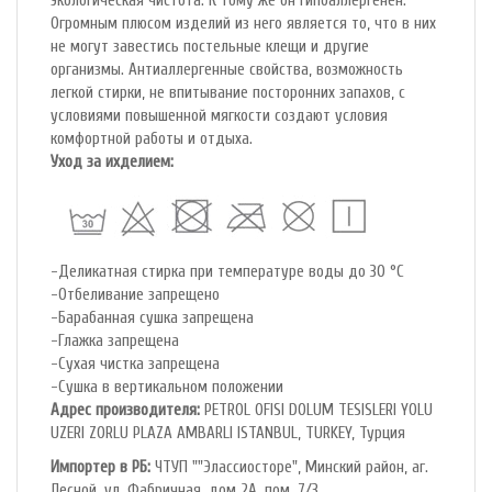
экологическая чистота. К тому же он гипоаллергенен.
Огромным плюсом изделий из него является то, что в них
не могут завестись постельные клещи и другие
организмы. Антиаллергенные свойства, возможность
легкой стирки, не впитывание посторонних запахов, с
условиями повышенной мягкости создают условия
комфортной работы и отдыха.
Уход за ихделием:
-Деликатная стирка при температуре воды до 30 °C
-Отбеливание запрещено
-Барабанная сушка запрещена
-Глажка запрещена
-Сухая чистка запрещена
-Сушка в вертикальном положении
Адрес производителя:
PETROL OFlSl DOLUM TESISLERI YOLU
UZERI ZORLU PLAZA AMBARLI ISTANBUL, TURKEY, Турция
Импортер в РБ:
ЧТУП ""Элассиосторе", Минский район, аг.
Лесной, ул. Фабричная, дом 2А, пом. 7/3