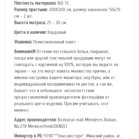
Плотность материала:
160 TC
Размер простыни:
200X200 см, размер наволочек: 50х70
см - 2 шт.
Высота матраса:
25 - 30 см
Цвета в наличии:
бордовый
Упаковка:
Полиэтиленовый пакет
Внимание!!!
Оттенки постельного белья, покрывал,
пледа или другой текстильной продукции могут не
совпадать с картинкой на 100%, которую вы видите на
экране – на это могут влиять множество причин, а
именно настройка вашего монитора, ноутбука, или от
индивидуальной восприимчивости цветов, а так же,
бывает что и небольшого несоответствия
предоставляемой производителем фотографии от
реального цвета изделия. Просим учитывать этот
момент.
Адрес производителя:
Bozburun mah Menderes Bulvarı
No:278 Merkezefendi/DENİZLİ
Импортер в РБ:
ЧТУП ""Элассиосторе", Минский район, аг.