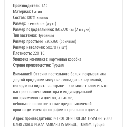
Производитель:
TAC
Материал:
Сатин
Состав:
100% хлопок
Размер:
семейное (дуэт)
Размер пододеяльника:
160х220 см (2 штуки)
Тип застежки:
Пуговицы
Размер простыни
: 230х260 (обычная)
Размер наволочек:
50х70 (2 шт)
Плотность:
220 ТС
Упаковка комплекта:
картонная коробка
Cтрана производства:
Турция
Внимание!!!
Оттенки постельного белья, покрывал или
другой продукции могут не совпадать с картинкой,
которую вы видите на экране – это может зависеть от
настроек вашего монитора и индивидуальной
восприимчивости цветов, а так же,
небольшое несоответствие предоставляемой
производителем фотографии от реального цвета.
Адрес производителя:
PETROL OFlSl DOLUM TESISLERI YOLU
UZERI ZORLU PLAZA AMBARLI ISTANBUL, TURKEY, Турция