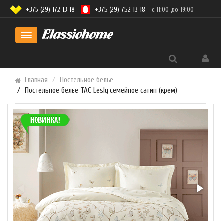
+375 (29) 172 13 18
+375 (29) 752 13 18
с 11:00 до 19:00
Toggle
navigation
Главная
Постельное белье
Постельное белье TAC Lesly семейное сатин (крем)