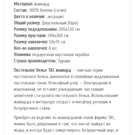
Материал:
жаккард
Состав:
100% Хлопок (сатин)
Цвета в наличии:
антрацит
Общий размер
: Двуспальный (Евро)
Размер пододеяльника:
200х220 см
Размер простыни:
240х260 см
Размер наволочек:
50х70 см
Кол-во наволочек:
4 шт.
Упаковка:
подарочная картонная коробка
Страна производитель:
Турция
Постельное белье TAC жаккард
- элитная серия
постельного белья, выполнена в спокойных выдержанных
пастельных тонах. Рельефный узор — благородный и
изысканный, не оставит ранодушным настоящих
ценителей статусного постельного белья. Использование
жаккарда в интерьере создаст атмосферу роскоши и
безупречного стиля.
Приобретая изделие из жаккардовой ткани фирмы TAC,
можно быть уверенным в том, что оно не выйдет из
моды, и всегда будет олицетворять безупречный вкус и