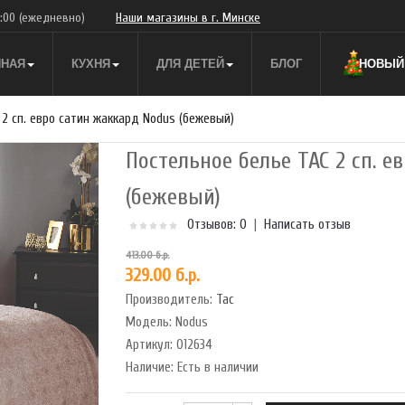
9:00
(ежедневно)
Наши магазины в г. Минске
ННАЯ
КУХНЯ
ДЛЯ ДЕТЕЙ
БЛОГ
НОВЫЙ 
2 сп. евро сатин жаккард Nodus (бежевый)
Постельное белье TAC 2 сп. 
(бежевый)
Отзывов: 0
|
Написать отзыв
413.00 б.р.
329.00 б.р.
Производитель:
Tac
Модель:
Nodus
Артикул:
012634
Наличие:
Есть в наличии