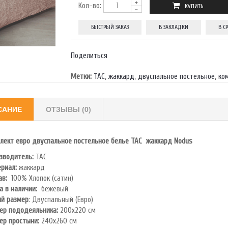
Кол-во:
БЫСТРЫЙ ЗАКАЗ
В ЗАКЛАДКИ
В С
Поделиться
Метки:
TAC
,
жаккард
,
двуспальное постельное
,
ко
САНИЕ
ОТЗЫВЫ (0)
лект евро двуспальное постельное белье TAC жаккард Nodus
зводитель:
TAC
риал:
жаккард
ав:
100% Хлопок (сатин)
а в наличии:
бежевый
й размер
: Двуспальный (Евро)
ер пододеяльника:
200х220 см
ер простыни:
240х260 см