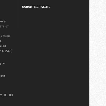
ДАВАЙТЕ ДРУЖИТЬ
кого
ета от
. Режим
0.
нным
№372549)
ет-
вами
о, 83-118