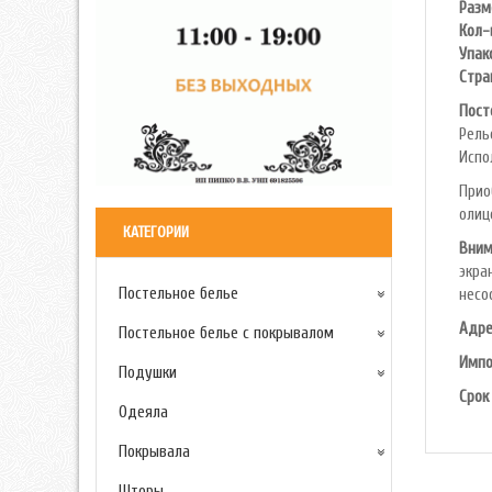
Разм
Кол-
Упак
Стра
Пост
Рель
Испо
Прио
олиц
КАТЕГОРИИ
Вним
экра
Постельное белье
несо
Адре
Постельное белье с покрывалом
Импо
Подушки
Срок
Одеяла
Покрывала
Шторы