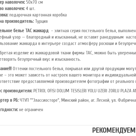
ер наволочек:
50х70 см
во наволочек:
4 шт.
овка:
подарочная картонная коробка
на производитель:
Турция
ельное белье TAC жаккард
- элитная серия постельного белья, выполне
ефный узор — благородный и изысканный, не оставит ранодушным настоя
льзование жаккарда в интерьере создаст атмосферу роскоши и безупречн
бретая изделие из жаккардовой ткани фирмы TAC, можно быть уверенным
етворять безупречный вкус и изысканность.
ание!!!
Оттенки постельного белья, покрывал или другой продукции могут
не – это может зависеть от настроек вашего монитора и индивидуально
ответствие предоставляемой производителем фотографии от реального 
с производителя:
PETROL OFlSl DOLUM TESISLERI YOLU UZERI ZORLU PLAZA A
ртер в РБ:
ЧТУП ""Элассиосторе", Минский район, аг. Лесной, ул. Фабрична
 годности:
не ограничен
РЕКОМЕНДУЕМ