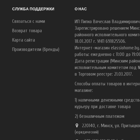
СЛУЖБА ПОДДЕРЖКИ
О НАС
Связаться с нами
ИП Пипко Вячеслав Владимирович
Зарегистрировано решением Минс
Возврат товара
районного исполнительного комит
Карта сайта
18.01.2017 г. УНП 691825506.
Интернет-магазин elassiohome.by
Производители (бренды)
работы: ежедневно с 11:00 до 19:0
Дата регистрации (Минским райо
исполнительным комитетом под 
в Торговом реестре: 21.03.2017.
Способы оплаты товаров в интерн
магазине:
1) наличными денежными средст
курьеру при доставке товара
2) безналичным платежом
220140, г. Минск, ул. Притыцког
(
ю
ридический)