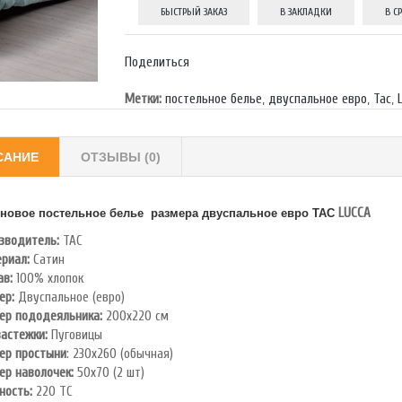
БЫСТРЫЙ ЗАКАЗ
В ЗАКЛАДКИ
В С
Поделиться
Метки:
постельное белье
,
двуспальное евро
,
Тас
,
САНИЕ
ОТЗЫВЫ (0)
LUCCA
новое постельное белье размера двуспальное евро TAC
зводитель:
TAC
риал:
Сатин
ав:
100% хлопок
ер:
Двуспальное (евро)
ер пододеяльника:
200х220 см
застежки:
Пуговицы
ер простыни
: 230х260 (обычная)
ер наволочек:
50х70 (2 шт)
ность:
220 ТС