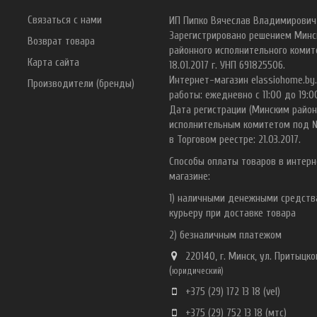
Связаться с нами
ИП Пипко Вячеслав Владимирович
Зарегистрировано решением Минс
Возврат товара
районного исполнительного комит
Карта сайта
18.01.2017 г. УНП 691825506.
Интернет-магазин elassiohome.by
Производители (бренды)
работы: ежедневно с 11:00 до 19:0
Дата регистрации (Минским райо
исполнительным комитетом под 
в Торговом реестре: 21.03.2017.
Способы оплаты товаров в интерн
магазине:
1) наличными денежными средст
курьеру при доставке товара
2) безналичным платежом
220140, г. Минск, ул. Притыцког
(
ю
ридический)
+375 (29) 172 13 18
(vel)
+375 (29) 752 13 18
(мтс)