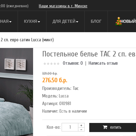
9:00
(ежедневно)
Наши магазины в г. Минске
ННАЯ
КУХНЯ
ДЛЯ ДЕТЕЙ
БЛОГ
НОВЫЙ 
2 сп. евро сатин Lucca (минт)
Постельное белье TAC 2 сп. е
Отзывов: 0
|
Написать отзыв
329.00 б.р.
276.50 б.р.
Производитель:
Tac
Модель:
Lucca
Артикул:
010981
Наличие:
Есть в наличии
Кол-во: