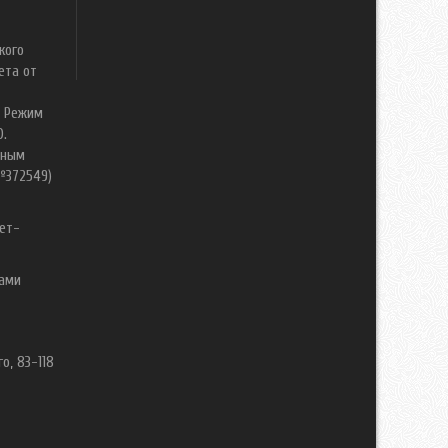
кого
ета от
. Режим
0.
нным
№372549)
ет-
вами
о, 83-118