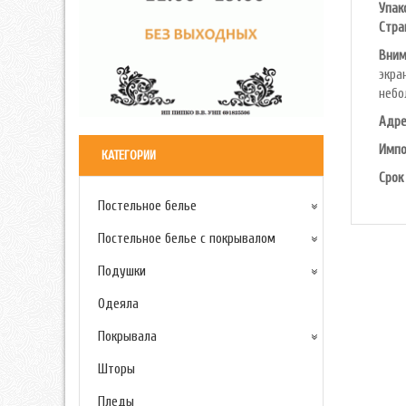
Упак
Cтра
Вним
экра
небо
Адре
Импо
КАТЕГОРИИ
Срок
Постельное белье
Постельное белье с покрывалом
Подушки
Одеяла
Покрывала
Шторы
Пледы