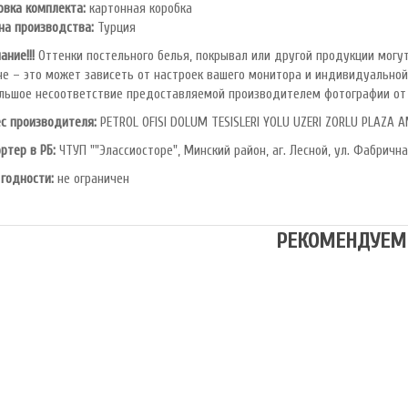
овка комплекта:
картонная коробка
на производства:
Турция
ание!!!
Оттенки постельного белья, покрывал или другой продукции могут
не – это может зависеть от настроек вашего монитора и индивидуальной
льшое несоответствие предоставляемой производителем фотографии от 
с производителя:
PETROL OFlSl DOLUM TESISLERI YOLU UZERI ZORLU PLAZA A
ртер в РБ:
ЧТУП ""Элассиосторе", Минский район, аг. Лесной, ул. Фабрична
 годности:
не ограничен
РЕКОМЕНДУЕМ