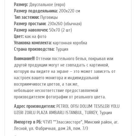
Размер:
Двуспальное (евро)
Размер пододеяльника:
200х220 см
Тип застежки:
Пуговицы
Размер простыни
: 230х260 (обычная)
Размер наволочек:
50х70 (2 шт)
Цвет:
как на фото
Упаковка комплекта:
картонная коробка
Cтрана производства:
Турция
Внимание!!!
Оттенки постельного белья, покрывал или
другой продукции могут не совпадать с картинкой,
которую вы видите на экране – это может зависеть от
настроек вашего монитора и индивидуальной
восприимчивости цветов, а так же,
небольшое несоответствие предоставляемой
производителем фотографии от реального цвета.
Адрес производителя:
PETROL OFlSl DOLUM TESISLERI YOLU
UZERI ZORLU PLAZA AMBARLI ISTANBUL, TURKEY, Турция
Импортер в РБ:
ЧТУП ""Элассиосторе", Минский район, аг.
Лесной, ул. Фабричная, дом 2А, пом. 7/3