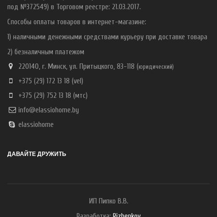
под №372549) в Торговом реестре: 21.03.2017.
Способы оплаты товаров в интернет-магазине:
1) наличными денежными средствами курьеру при доставке товара
2) безналичным платежом
220140, г. Минск, ул. Притыцкого, 83-118 (
ю
ридический)
+375 (29) 172 13 18
(vel)
+375 (29) 752 13 18
(мтс)
info@elassiohome.by
elassiohome
ДАВАЙТЕ ДРУЖИТЬ
ИП Пипко В.В.
Разработка:
Rizhenkov