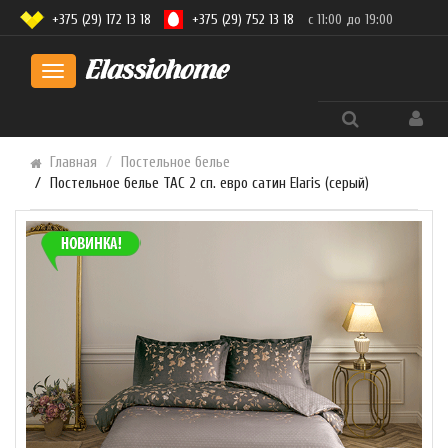
+375 (29) 172 13 18
+375 (29) 752 13 18
с 11:00 до 19:00
Toggle
navigation
Главная
Постельное белье
Постельное белье TAC 2 сп. евро сатин Elaris (серый)