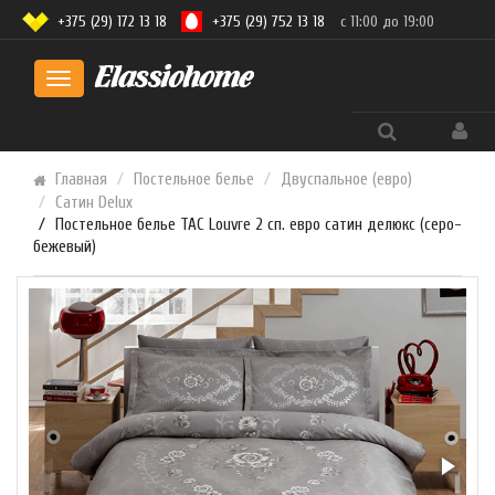
+375 (29) 172 13 18
+375 (29) 752 13 18
с 11:00 до 19:00
Toggle
navigation
Главная
Постельное белье
Двуспальное (евро)
Сатин Delux
Постельное белье TAC Louvre 2 сп. евро сатин делюкс (серо-
бежевый)