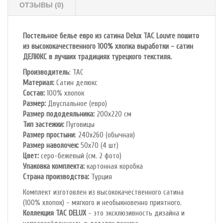
ОТЗЫВЫ (0)
Постельное белье евро из сатина Delux TAC Louvre
пошито
из высококачественного 100% хлопка выработки - сатин
ДЕЛЮКС в лучших традициях турецкого текстиля.
Производитель
: TAC
Материал:
Сатин делюкс
Состав:
100% хлопок
Размер:
Двуспальное (евро)
Размер пододеяльника:
200х220 см
Тип застежки:
Пуговицы
Размер простыни
: 240х260 (обычная)
Размер наволочек:
50х70 (4 шт)
Цвет:
серо-бежевый (см. 2 фото)
Упаковка комплекта:
картонная коробка
C
трана производства:
Турция
Комплект изготовлен из высококачественного сатина
(100% хлопок) - мягкого и необыкновенно приятного.
Коллекция
TAC
DELUX
- это эксклюзивность дизайна и