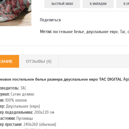
БЫСТРЫЙ ЗАКАЗ
В ЗАКЛАДКИ
В С
Поделиться
Метки:
постельное белье
,
двуспальное евро
,
Тас
,
САНИЕ
ОТЗЫВЫ (0)
Aga
новое постельное белье размера двуспальное евро TAC
DIGITAL
зводитель:
TAC
риал:
Сатин делюкс
ав:
100% хлопок
ер:
Двуспальное (евро)
ер пододеяльника:
200х220 см
застежки:
Пуговицы
ер простыни
: 240х260 (обычная)