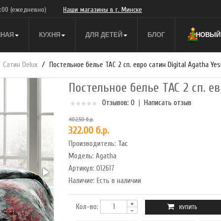
9:00
(ежедневно)
Наши магазины в г. Минске
ННАЯ
КУХНЯ
ДЛЯ ДЕТЕЙ
БЛОГ
НОВЫЙ 
Сатин Delux
Постельное белье TAC 2 сп. евро сатин Digital Agatha Yesi
Постельное белье TAC 2 сп. ев
Отзывов: 0
|
Написать отзыв
402.50 б.р.
322.00 б.р.
Производитель:
Tac
Модель:
Agatha
Артикул:
012617
Наличие:
Есть в наличии
Кол-во: