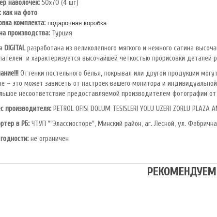
ер наволочек:
50х70 (4 шт)
: как на фото
овка комплекта:
подарочная коробка
на производства:
Турция
я
DIGITAL
разработана из великолепного мягкого и нежного сатина высоч
пателей и характеризуется высочайшей четкостью прорисовки деталей ри
ание!!!
Оттенки постельного белья, покрывал или другой продукции могут
не – это может зависеть от настроек вашего монитора и индивидуальной
льшое несоответствие предоставляемой производителем фотографии от 
с производителя:
PETROL OFlSl DOLUM TESISLERI YOLU UZERI ZORLU PLAZA A
ртер в РБ:
ЧТУП ""Элассиосторе", Минский район, аг. Лесной, ул. Фабрична
 годности:
не ограничен
РЕКОМЕНДУЕМ