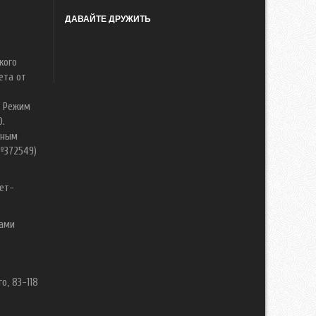
ДАВАЙТЕ ДРУЖИТЬ
кого
ета от
. Режим
0.
нным
№372549)
ет-
вами
о, 83-118