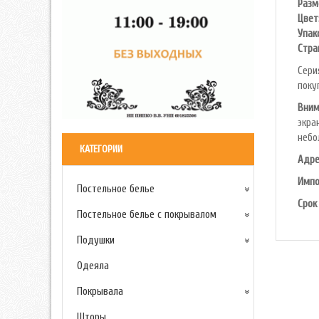
Разм
Цвет
Упак
Cтра
Сери
поку
Вним
экра
небо
КАТЕГОРИИ
Адре
Импо
Постельное белье
Срок
Постельное белье с покрывалом
Подушки
Одеяла
Покрывала
Шторы