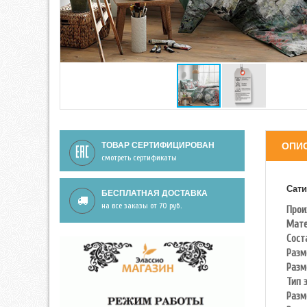
ТОВАР СЕРТИФИЦИРОВАН
ОПИ
смотреть сертификаты
Сати
БЕСПЛАТНАЯ ДОСТАВКА
на все заказы от 70 руб.
Прои
Мате
Сост
Разм
Разм
Тип 
Разм