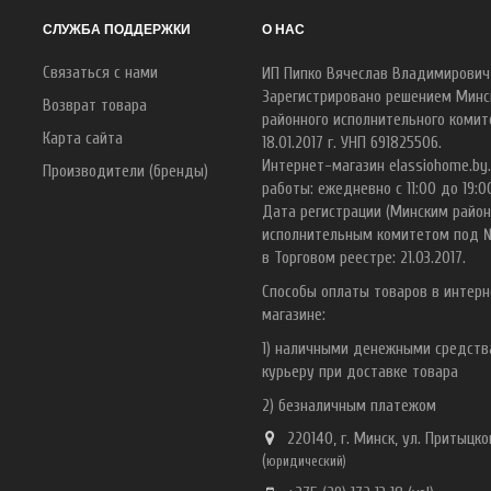
СЛУЖБА ПОДДЕРЖКИ
О НАС
Связаться с нами
ИП Пипко Вячеслав Владимирович
Зарегистрировано решением Минс
Возврат товара
районного исполнительного комит
Карта сайта
18.01.2017 г. УНП 691825506.
Интернет-магазин elassiohome.by
Производители (бренды)
работы: ежедневно с 11:00 до 19:0
Дата регистрации (Минским райо
исполнительным комитетом под 
в Торговом реестре: 21.03.2017.
Способы оплаты товаров в интерн
магазине:
1) наличными денежными средст
курьеру при доставке товара
2) безналичным платежом
220140, г. Минск, ул. Притыцког
(
ю
ридический)