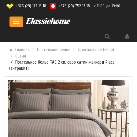
+375 (29) 172 13 18
+375 (29) 752 13 18
с 11:00 до 19:00
Toggle
navigation
Главная
Постельное белье
Двуспальное (евро)
Сатин
Постельное белье TAC 2 сп. евро сатин жаккард Place
(антрацит)