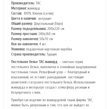
Производитель:
TAC
Материал:
жаккард
Состав:
100% Хлопок (сатин)
Цвета в наличии:
антрацит
Общий размер
: Двуспальный (Евро)
Размер пододеяльника:
200х220 см
Размер простыни:
240х260 см
Размер наволочек:
50х70 см
Кол-во наволочек:
4 шт.
Упаковка:
подарочная картонная коробка
Страна производитель:
Турция
Постельное белье TAC жаккард
- элитная серия
постельного белья, выполнена в спокойных выдержанных
пастельных тонах. Рельефный узор — благородный и
изысканный, не оставит ранодушным настоящих
ценителей статусного постельного белья. Использование
жаккарда в интерьере создаст атмосферу роскоши и
безупречного стиля.
Приобретая изделие из жаккардовой ткани фирмы TAC,
можно быть уверенным в том, что оно не выйдет из