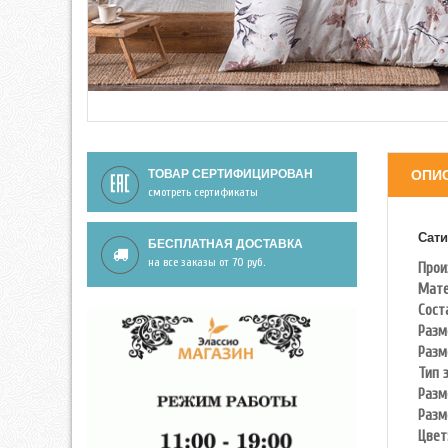
ТОВАР СЕРТИФИЦИРОВАН
ОПИ
смотреть сертификаты
Сати
БЕСПЛАТНАЯ ДОСТАВКА
на все заказы от 70 руб.
Прои
Мате
Сост
Разм
Разм
Тип 
Разм
Разм
Цвет