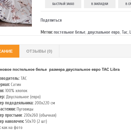
БЫСТРЫЙ ЗАКАЗ
В ЗАКЛАДКИ
В С
Поделиться
Метки:
постельное белье
,
двуспальное евро
,
Тас
,
САНИЕ
ОТЗЫВЫ (0)
новое постельное белье размера двуспальное евро TAC
Libra
зводитель:
TAC
риал:
Сатин
ав:
100% хлопок
ер:
Двуспальное (евро)
ер пододеяльника:
200х220 см
застежки:
Пуговицы
ер простыни
: 230х260 (обычная)
ер наволочек:
50х70 (2 шт)
:
как на фото