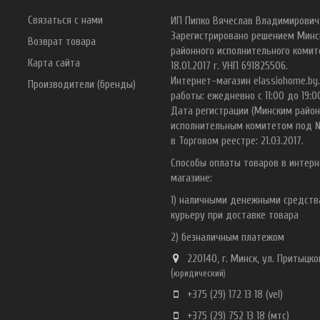
Связаться с нами
ИП Пипко Вячеслав Владимирович
Зарегистрировано решением Минс
Возврат товара
районного исполнительного комит
Карта сайта
18.01.2017 г. УНП 691825506.
Интернет-магазин elassiohome.by
Производители (бренды)
работы: ежедневно с 11:00 до 19:0
Дата регистрации (Минским райо
исполнительным комитетом под 
в Торговом реестре: 21.03.2017.
Способы оплаты товаров в интерн
магазине:
1) наличными денежными средст
курьеру при доставке товара
2) безналичным платежом
220140, г. Минск, ул. Притыцког
(
ю
ридический)
+375 (29) 172 13 18
(vel)
+375 (29) 752 13 18
(мтс)