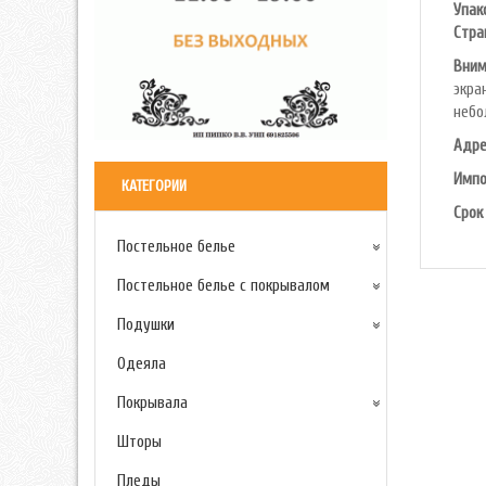
Упак
Cтра
Вним
экра
небо
Адре
Импо
КАТЕГОРИИ
Срок
Постельное белье
Постельное белье с покрывалом
Подушки
Одеяла
Покрывала
Шторы
Пледы