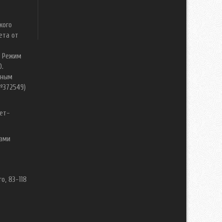
кого
ета от
. Режим
0.
нным
№372549)
ет-
вами
о, 83-118