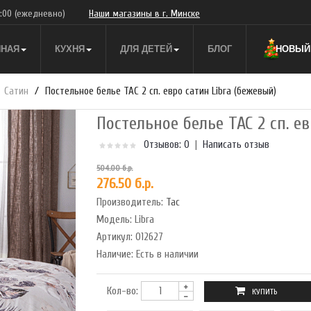
9:00
(ежедневно)
Наши магазины в г. Минске
ННАЯ
КУХНЯ
ДЛЯ ДЕТЕЙ
БЛОГ
НОВЫЙ 
Сатин
Постельное белье TAC 2 сп. евро сатин Libra (бежевый)
Постельное белье TAC 2 сп. е
Отзывов: 0
|
Написать отзыв
504.00 б.р.
276.50 б.р.
Производитель:
Tac
Модель:
Libra
Артикул:
012627
Наличие:
Есть в наличии
Кол-во: