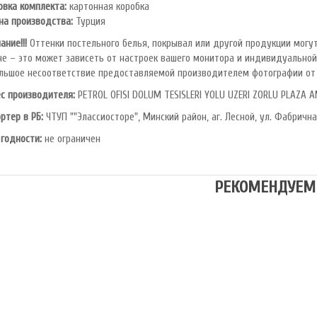
овка комплекта:
картонная коробка
на производства:
Турция
ание!!!
Оттенки постельного белья, покрывал или другой продукции могут
не – это может зависеть от настроек вашего монитора и индивидуальной
льшое несоответствие предоставляемой производителем фотографии от 
с производителя:
PETROL OFlSl DOLUM TESISLERI YOLU UZERI ZORLU PLAZA A
ртер в РБ:
ЧТУП ""Элассиосторе", Минский район, аг. Лесной, ул. Фабрична
 годности:
не ограничен
РЕКОМЕНДУЕМ