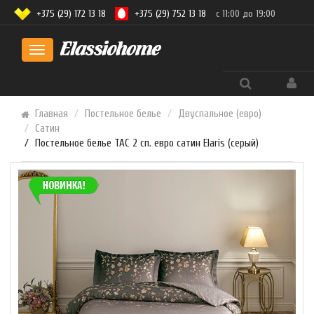
+375 (29) 172 13 18
+375 (29) 752 13 18
с 11:00 до 19:00
Toggle
navigation
Главная
Постельное белье
Двуспальное (евро)
Сатин
Постельное белье TAC 2 сп. евро сатин Elaris (серый)