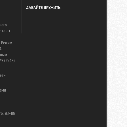
ДАВАЙТЕ ДРУЖИТЬ
кого
ета от
. Режим
0.
нным
№372549)
ет-
вами
о, 83-118