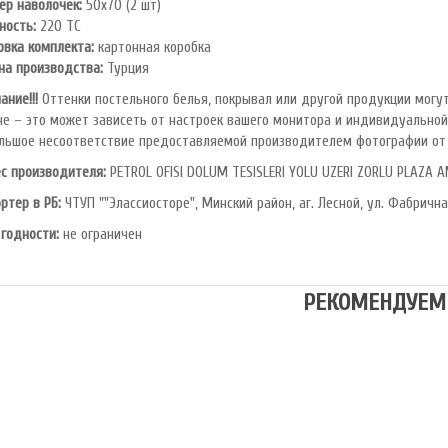
ер наволочек:
50х70 (2 шт)
ность:
220 ТС
овка комплекта:
картонная коробка
на производства:
Турция
ание!!!
Оттенки постельного белья, покрывал или другой продукции могут
не – это может зависеть от настроек вашего монитора и индивидуальной
льшое несоответствие предоставляемой производителем фотографии от 
с производителя:
PETROL OFlSl DOLUM TESISLERI YOLU UZERI ZORLU PLAZA A
ртер в РБ:
ЧТУП ""Элассиосторе", Минский район, аг. Лесной, ул. Фабрична
 годности:
не ограничен
РЕКОМЕНДУЕМ