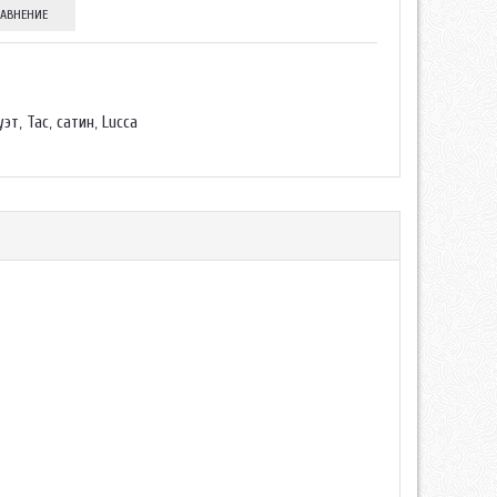
РАВНЕНИЕ
уэт
,
Тас
,
сатин
,
Lucca