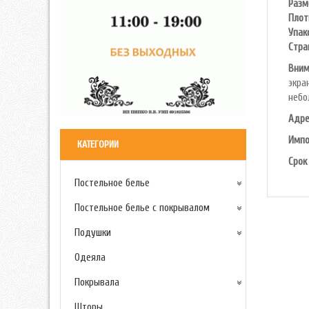
Разм
Плот
Упак
Cтра
Вним
экра
небо
Адре
Импо
КАТЕГОРИИ
Срок
Постельное белье
Постельное белье с покрывалом
Подушки
Одеяла
Покрывала
Шторы