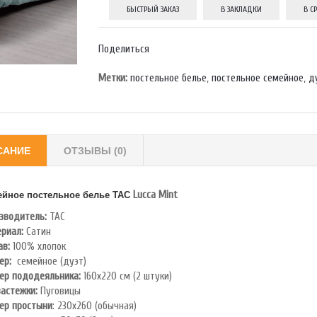
БЫСТРЫЙ ЗАКАЗ
В ЗАКЛАДКИ
В С
Поделиться
Метки:
постельное белье
,
постельное семейное
,
д
САНИЕ
ОТЗЫВЫ (0)
Lucca Mint
йное постельное белье TAC
зводитель:
TAC
риал:
Сатин
ав:
100% хлопок
ер:
семейное (дуэт)
ер пододеяльника:
160х220 см (2 штуки)
застежки:
Пуговицы
ер простыни
: 230х260 (обычная)