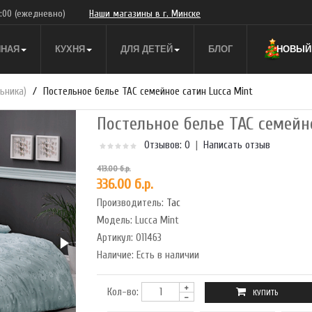
9:00
(ежедневно)
Наши магазины в г. Минске
ННАЯ
КУХНЯ
ДЛЯ ДЕТЕЙ
БЛОГ
НОВЫЙ 
ьника)
Постельное белье TAC семейное сатин Lucca Mint
Постельное белье TAC семейн
Отзывов: 0
|
Написать отзыв
413.00 б.р.
336.00 б.р.
Производитель:
Tac
Модель:
Lucca Mint
Артикул:
011463
Наличие:
Есть в наличии
Кол-во: