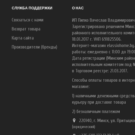
СЛУЖБА ПОДДЕРЖКИ
О НАС
Связаться с нами
ИП Пипко Вячеслав Владимирович
Зарегистрировано решением Минс
Возврат товара
районного исполнительного комит
Карта сайта
18.01.2017 г. УНП 691825506.
Интернет-магазин elassiohome.by
Производители (бренды)
работы: ежедневно с 11:00 до 19:0
Дата регистрации (Минским райо
исполнительным комитетом под 
в Торговом реестре: 21.03.2017.
Способы оплаты товаров в интерн
магазине:
1) наличными денежными средст
курьеру при доставке товара
2) безналичным платежом
220140, г. Минск, ул. Притыцког
(
ю
ридический)