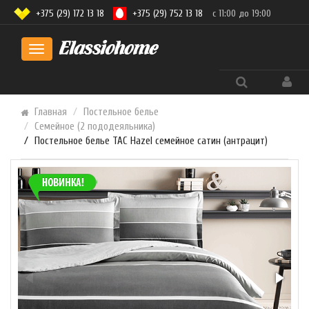
+375 (29) 172 13 18
+375 (29) 752 13 18
с 11:00 до 19:00
Toggle
navigation
Главная
Постельное белье
Семейное (2 пододеяльника)
Постельное белье TAC Hazel семейное сатин (антрацит)