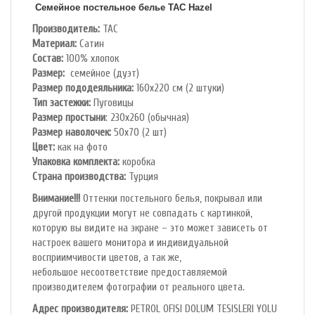
Семейное постельное белье TAC Hazel
Производитель:
TAC
Материал:
Сатин
Состав:
100% хлопок
Размер:
семейное (дуэт)
Размер пододеяльника:
160х220 см (2 штуки)
Тип застежки:
Пуговицы
Размер простыни
: 230х260 (обычная)
Размер наволочек:
50х70 (2 шт)
Цвет:
как на фото
Упаковка комплекта:
коробка
Cтрана производства:
Турция
Внимание!!!
Оттенки постельного белья, покрывал или
другой продукции могут не совпадать с картинкой,
которую вы видите на экране – это может зависеть от
настроек вашего монитора и индивидуальной
восприимчивости цветов, а так же,
небольшое несоответствие предоставляемой
производителем фотографии от реального цвета.
Адрес производителя:
PETROL OFlSl DOLUM TESISLERI YOLU