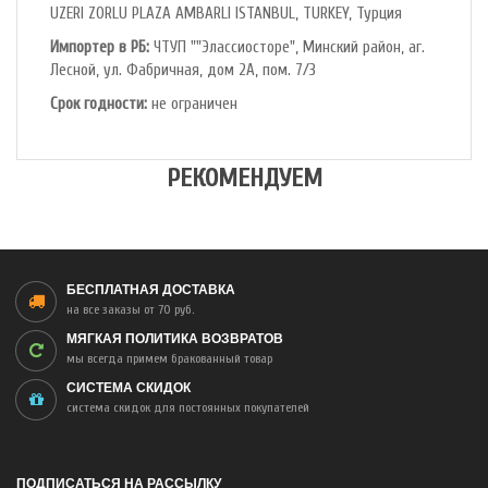
UZERI ZORLU PLAZA AMBARLI ISTANBUL, TURKEY, Турция
Импортер в РБ:
ЧТУП ""Элассиосторе", Минский район, аг.
Лесной, ул. Фабричная, дом 2А, пом. 7/3
Срок годности:
не ограничен
РЕКОМЕНДУЕМ
БЕСПЛАТНАЯ ДОСТАВКА
на все заказы от 70 руб.
МЯГКАЯ ПОЛИТИКА ВОЗВРАТОВ
мы всегда примем бракованный товар
СИСТЕМА СКИДОК
система скидок для постоянных покупателей
ПОДПИСАТЬСЯ НА РАССЫЛКУ