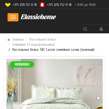
+375 (29) 172 13 18
+375 (29) 752 13 18
с 11:00 до 19:00
Toggle
navigation
Главная
Постельное белье
Семейное (2 пододеяльника)
Постельное белье TAC Cassie семейное сатин (зеленый)