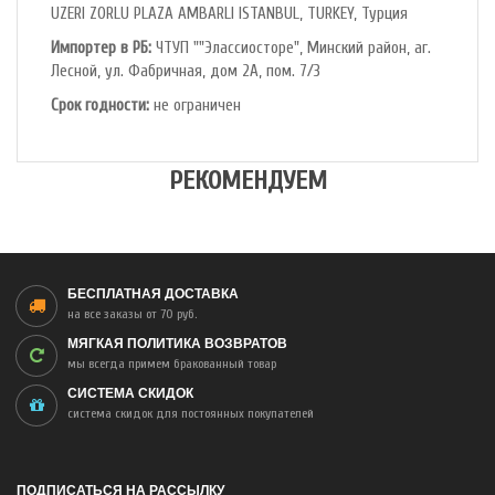
UZERI ZORLU PLAZA AMBARLI ISTANBUL, TURKEY, Турция
Импортер в РБ:
ЧТУП ""Элассиосторе", Минский район, аг.
Лесной, ул. Фабричная, дом 2А, пом. 7/3
Срок годности:
не ограничен
РЕКОМЕНДУЕМ
БЕСПЛАТНАЯ ДОСТАВКА
на все заказы от 70 руб.
МЯГКАЯ ПОЛИТИКА ВОЗВРАТОВ
мы всегда примем бракованный товар
СИСТЕМА СКИДОК
система скидок для постоянных покупателей
ПОДПИСАТЬСЯ НА РАССЫЛКУ