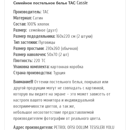
Cassie
Семейное постельное белье TAC
Производитель:
TAC
Материал:
Сатин
Состав:
100% хлопок
Размер:
семейное (дуэт)
Размер пододеяльника:
160х220 см (2 штуки)
Тип застежки:
Пуговицы
Размер простыни
: 230х260 (обычная)
Размер наволочек:
50х70 (2 шт)
Плотность:
220 ТС
Упаковка комплекта:
картонная коробка
Cтрана производства:
Турция
Внимание!!!
Оттенки постельного белья, покрывал или
другой продукции могут не совпадать с картинкой,
которую вы видите на экране – это может зависеть от
настроек вашего монитора и индивидуальной
восприимчивости цветов, а так же,
небольшое несоответствие предоставляемой
производителем фотографии от реального цвета.
Адрес производителя:
PETROL OFlSl DOLUM TESISLERI YOLU