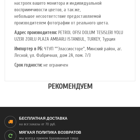
настроек вашего монитора и индивидуальной
восприимчивости цветов, а так же,
небольшое несоответствие предоставляемой
производителем фотографии от реального цвета.
Адрес производителя:
PETROL OFlSl DOLUM TESISLERI YOLU
UZERI ZORLU PLAZA AMBARLI ISTANBUL, TURKEY, Турция
Импортер в РБ:
ЧТУП ""Элассиосторе", Минский район, аг.
Лесной, ул. Фабричная, дом 2А, пом. 7/3
Срок годности:
не ограничен
РЕКОМЕНДУЕМ
БЕСПЛАТНАЯ ДОСТАВКА
на все заказы от 70 руб.
МЯГКАЯ ПОЛИТИКА ВОЗВРАТОВ
мы всегда примем бракованный товар