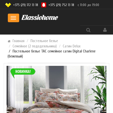
+375 (29) 172 13 18
+375 (29) 752 13 18
с 11:00 до 19:00
Toggle
navigation
Главная
Постельное белье
Семейное (2 пододеяльника)
Сатин Delux
Постельное белье TAC семейное сатин Digital Charlene
(бежевый)