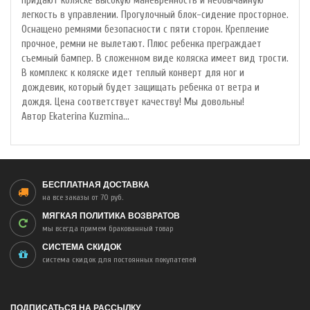
придают коляске высокую маневренность и необычайную
легкость в управлении. Прогулочный блок-сидение просторное.
Оснащено ремнями безопасности с пяти сторон. Крепление
прочное, ремни не вылетают. Плюс ребенка преграждает
съемный бампер. В сложенном виде коляска имеет вид трости.
В комплекс к коляске идет теплый конверт для ног и
дождевик, который будет защищать ребенка от ветра и
дождя. Цена соответствует качеству! Мы довольны!
Автор Ekaterina Kuzmina...
БЕСПЛАТНАЯ ДОСТАВКА
на все заказы от 70 руб.
МЯГКАЯ ПОЛИТИКА ВОЗВРАТОВ
мы всегда примем бракованный товар
СИСТЕМА СКИДОК
система скидок для постоянных покупателей
ПОДПИСАТЬСЯ НА РАССЫЛКУ