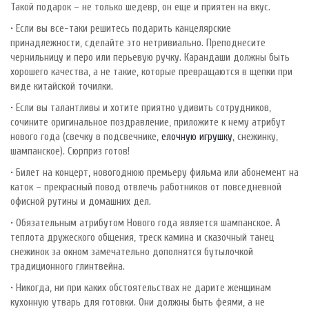
Такой подарок – не только шедевр, он еще и приятен на вкус.
• Если вы все-таки решитесь подарить канцелярские
принадлежности, сделайте это нетривиально. Преподнесите
чернильницу и перо или перьевую ручку. Карандаши должны быть
хорошего качества, а не такие, которые превращаются в щепки при
виде китайской точилки.
• Если вы талантливы и хотите приятно удивить сотрудников,
сочините оригинальное поздравление, приложите к нему атрибут
нового года (свечку в подсвечнике,
елочную игрушку
, снежинку,
шампанское). Сюрприз готов!
• Билет на концерт, новогоднюю премьеру фильма или абонемент на
каток – прекрасный повод отвлечь работников от повседневной
офисной рутины и домашних дел.
• Обязательным атрибутом Нового года является шампанское. А
теплота дружеского общения, треск камина и сказочный танец
снежинок за окном замечательно дополнятся бутылочкой
традиционного глинтвейна.
• Никогда, ни при каких обстоятельствах не дарите женщинам
кухонную утварь для готовки. Они должны быть феями, а не